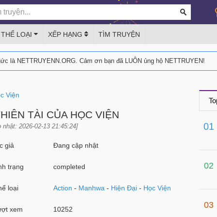
THỂ LOẠI
XẾP HẠNG
TÌM TRUYỆN
thức là NETTRUYENN.ORG. Cảm ơn bạn đã LUÔN ủng hộ NETTRUYEN!
c Viện
To
HIÊN TÀI CỦA HỌC VIỆN
01
 nhật: 2026-02-13 21:45:24]
 giả
Đang cập nhật
02
h trạng
completed
ể loại
Action
-
Manhwa
-
Hiện Đại
-
Học Viện
03
ợt xem
10252