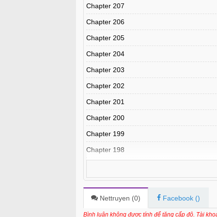
Chapter 207
Chapter 206
Chapter 205
Chapter 204
Chapter 203
Chapter 202
Chapter 201
Chapter 200
Chapter 199
Chapter 198
Chapter 197
Chapter 196
Chapter 195
Nettruyen (
0
)
Facebook (
)
Chapter 194
Bình luận không được tính để tăng cấp độ. Tài kh