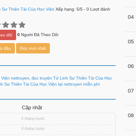
h Sư Thiên Tài Của Học Viện
Xếp hạng:
5
/
5
-
0
Lượt đánh
04
0
Người Đã Theo Dõi
eo dõi
05
từ đầu
Đọc mới nhất
06
 Viện nettruyen
,
đọc truyện Tử Linh Sư Thiên Tài Của Học
h Sư Thiên Tài Của Học Viện tại nettruyen miễn phí
07
Cập nhật
08
5 tháng trước
5 tháng trước