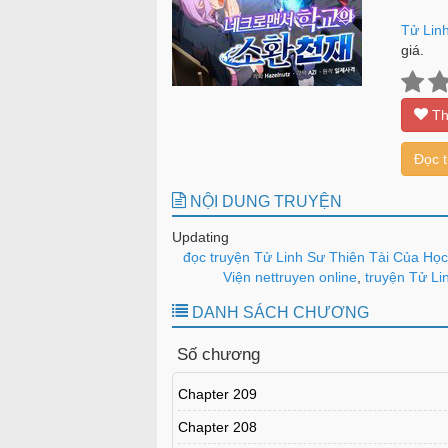
Tử Lin
giá.
Th
Đọc 
NỘI DUNG TRUYỆN
Updating
đọc truyện Tử Linh Sư Thiên Tài Của Học
Viện nettruyen online
,
truyện Tử Lin
DANH SÁCH CHƯƠNG
Số chương
Chapter 209
Chapter 208