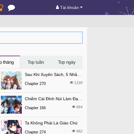
Tài khoản
p tháng
Top tuần
Top ngày
Sau Khi Xuyên Sách, 5 Nhân Cách Của Bạo Quân Đều Yêu Ta
1199
Chapter 270
Chiếm Cái Đỉnh Núi Làm Đại Vương
964
Chapter 166
Ta Không Phải Là Giáo Chủ
962
Chapter 274