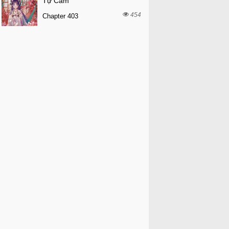
Tự Cẩm
454
Chapter 403