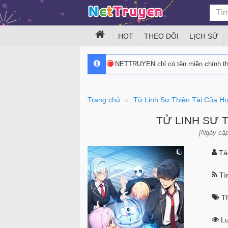
HOT
THEO DÕI
LỊCH SỬ
NETTRUYEN chỉ có tên miền chính 
Trang chủ
Tử Linh Sư Thiên Tài Của Họ
TỬ LINH SƯ T
[Ngày cập
Tác
Tìn
Th
Lư