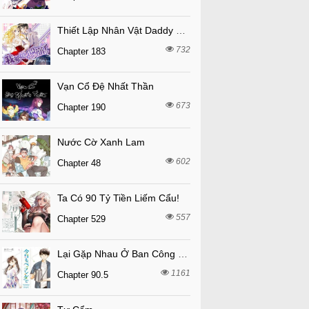
Thiết Lập Nhân Vật Daddy Của Tôi Bị Sụp Đổ
732
Chapter 183
Vạn Cổ Đệ Nhất Thần
673
Chapter 190
Nước Cờ Xanh Lam
602
Chapter 48
Ta Có 90 Tỷ Tiền Liếm Cẩu!
557
Chapter 529
Lại Gặp Nhau Ở Ban Công Rồi
1161
Chapter 90.5