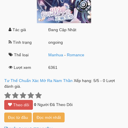
Tác giả
Đang Cập Nhật
Tình trạng
ongoing
Thể loại
Manhua
-
Romance
Lượt xem
6361
Tư Thế Chuẩn Xác Mở Ra Nam Thần
Xếp hạng:
5
/
5
-
0
Lượt
đánh giá.
0
Người Đã Theo Dõi
Theo dõi
Đọc từ đầu
Đọc mới nhất