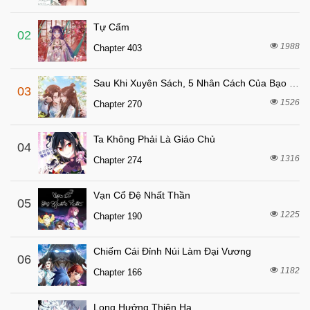
4 tháng trước
Chapter 105
Tự Cẩm
4 tháng trước
Chapter 104
02
1988
Chapter 403
4 tháng trước
Chapter 103
4 tháng trước
Chapter 102
Sau Khi Xuyên Sách, 5 Nhân Cách Của Bạo Quân Đều Yêu Ta
03
4 tháng trước
Chapter 101
1526
Chapter 270
4 tháng trước
Chapter 100
Ta Không Phải Là Giáo Chủ
4 tháng trước
04
Chapter 99
1316
Chapter 274
4 tháng trước
Chapter 98
4 tháng trước
Chapter 97
Vạn Cổ Đệ Nhất Thần
05
4 tháng trước
1225
Chapter 96
Chapter 190
4 tháng trước
Chapter 95
Chiếm Cái Đỉnh Núi Làm Đại Vương
06
4 tháng trước
Chapter 94
1182
Chapter 166
4 tháng trước
Chapter 93
4 tháng trước
Chapter 92
Long Hưởng Thiên Hạ