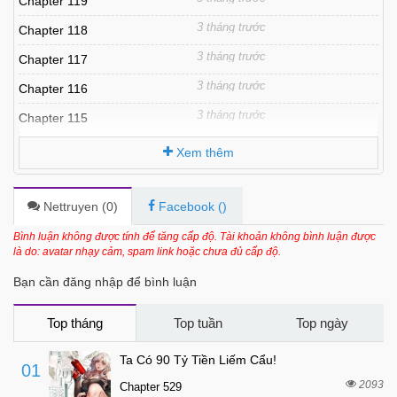
Chapter 119
3 tháng trước
Chapter 118
3 tháng trước
Chapter 117
3 tháng trước
Chapter 116
3 tháng trước
Chapter 115
3 tháng trước
Chapter 114
Xem thêm
3 tháng trước
Chapter 113
3 tháng trước
Chapter 112
Nettruyen (
0
)
Facebook (
)
3 tháng trước
Chapter 111
Bình luận không được tính để tăng cấp độ. Tài khoản không bình luận được
là do: avatar nhạy cảm, spam link hoặc chưa đủ cấp độ.
4 tháng trước
Chapter 110
Bạn cần đăng nhập để bình luận
4 tháng trước
Chapter 109
4 tháng trước
Chapter 108
Top tháng
Top tuần
Top ngày
4 tháng trước
Chapter 107
Ta Có 90 Tỷ Tiền Liếm Cẩu!
01
4 tháng trước
Chapter 106
2093
Chapter 529