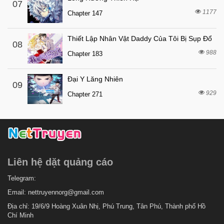
07
1177
4 tháng trước
Chapter 147
Chapter 91
4 tháng trước
Chapter 90
Thiết Lập Nhân Vật Daddy Của Tôi Bị Sụp Đổ
08
4 tháng trước
Chapter 89
988
Chapter 183
4 tháng trước
Chapter 88
Đại Y Lăng Nhiên
4 tháng trước
Chapter 87
09
929
Chapter 271
4 tháng trước
Chapter 86
4 tháng trước
Chapter 85
4 tháng trước
Chapter 84
4 tháng trước
Chapter 83
Liên hệ dặt quảng cáo
4 tháng trước
Chapter 82
4 tháng trước
Telegram:
Chapter 81
Email:
nettruyennorg@gmail.com
4 tháng trước
Chapter 80
Địa chỉ: 19/6/9 Hoàng Xuân Nhị, Phú Trung, Tân Phú, Thành phố Hồ
4 tháng trước
Chapter 79
Chí Minh