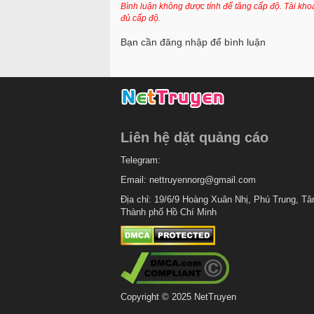
Chapter 30
Bình luận không được tính để tăng cấp độ. Tài kh
đủ cấp độ.
Chapter 29
Bạn cần đăng nhập để bình luận
Chapter 28
Chapter 27
Chapter 26
Chapter 25
Liên hệ dặt quảng cáo
Chapter 24
Telegram:
Chapter 23
Email:
nettruyennorg@gmail.com
Chapter 22
Địa chỉ: 19/6/9 Hoàng Xuân Nhị, Phú Trung, Tâ
Thành phố Hồ Chí Minh
Chapter 21
Chapter 20
Chapter 19
Chapter 18
Copyright © 2025 NetTruyen
Chapter 17