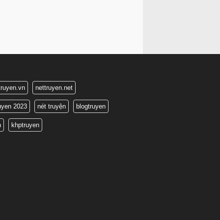
truyen.vn
nettruyen.net
ruyen 2023
nét truyện
blogtruyen
n
khptruyen