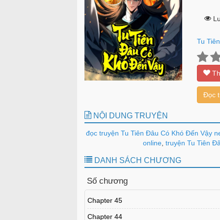
Lư
Tu Tiê
Th
Đọc 
NỘI DUNG TRUYỆN
đọc truyện Tu Tiên Đâu Có Khó Đến Vậy n
online
,
truyện Tu Tiên Đâ
DANH SÁCH CHƯƠNG
Số chương
Chapter 45
Chapter 44