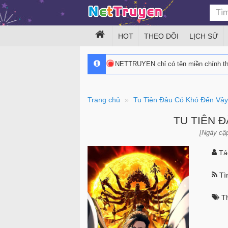
HOT
THEO DÕI
LỊCH SỬ
NETTRUYEN chỉ có tên miền chính 
Trang chủ
Tu Tiên Đâu Có Khó Đến Vậy
TU TIÊN 
[Ngày cập
Tác
Tìn
Th