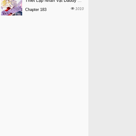
Thiết Lập Nhân Vật Daddy Của Tôi Bị Sụp Đổ
1010
Chapter 183