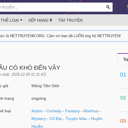
THỂ LOẠI
XẾP HẠNG
TÌM TRUYỆN
thức là NETTRUYENN.ORG. Cảm ơn bạn đã LUÔN ủng hộ NETTRUYEN!
To
ĐÂU CÓ KHÓ ĐẾN VẬY
01
 nhật: 2025-12-29 11:31:47]
 giả
Mộng Tiên Giới
02
h trạng
ongoing
ể loại
Action
-
Comedy
-
Fantasy
-
Manhua
-
Mystery
-
Cổ Đại
-
Truyện Màu
-
Huyền
03
Huyễn