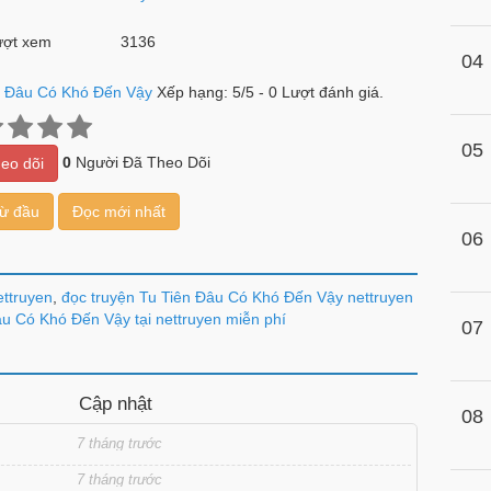
ợt xem
3136
04
n Đâu Có Khó Đến Vậy
Xếp hạng:
5
/
5
-
0
Lượt đánh giá.
05
0
Người Đã Theo Dõi
eo dõi
từ đầu
Đọc mới nhất
06
ettruyen
,
đọc truyện Tu Tiên Đâu Có Khó Đến Vậy nettruyen
u Có Khó Đến Vậy tại nettruyen miễn phí
07
Cập nhật
08
7 tháng trước
7 tháng trước