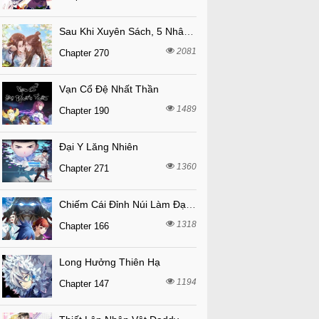
Sau Khi Xuyên Sách, 5 Nhân Cách Của Bạo Quân Đều Yêu Ta
2081
Chapter 270
Vạn Cổ Đệ Nhất Thần
1489
Chapter 190
Đại Y Lăng Nhiên
1360
Chapter 271
Chiếm Cái Đỉnh Núi Làm Đại Vương
1318
Chapter 166
Long Hưởng Thiên Hạ
1194
Chapter 147