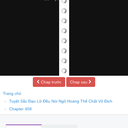
Chap trước
Chap sau
Trang chủ
Tuyệt Sắc Đạo Lữ Đều Nói Ngô Hoàng Thể Chất Vô Địch
Chapter 458