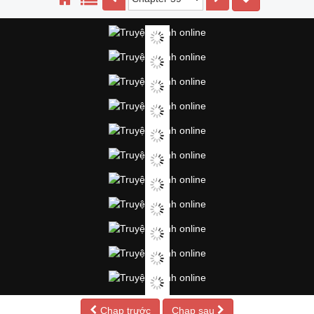
Chap trước
Chap sau