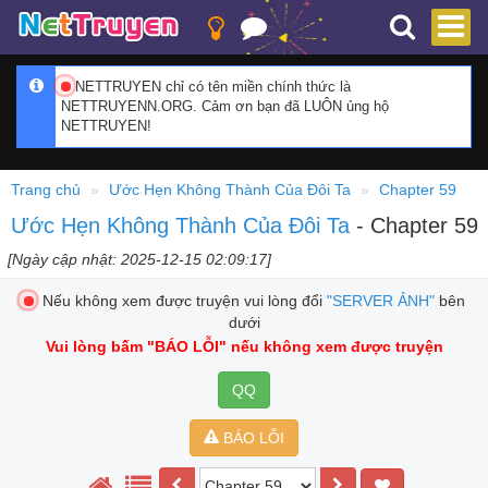
NETTRUYEN chỉ có tên miền chính thức là
NETTRUYENN.ORG. Cảm ơn bạn đã LUÔN ủng hộ
NETTRUYEN!
Trang chủ
Ước Hẹn Không Thành Của Đôi Ta
Chapter 59
Ước Hẹn Không Thành Của Đôi Ta
- Chapter 59
[Ngày cập nhật: 2025-12-15 02:09:17]
Nếu không xem được truyện vui lòng đổi
"SERVER ẢNH"
bên
dưới
Vui lòng bấm
"BÁO LỖI"
nếu không xem được truyện
QQ
BÁO LỖI