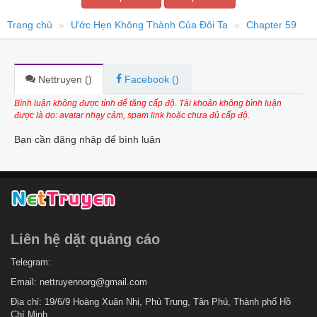
Trang chủ
Ước Hẹn Không Thành Của Đôi Ta
Chapter 59
Nettruyen (
)
Facebook (
)
Bình luận không được tính để tăng cấp độ. Tài khoản không bình luận
được là do: avatar nhạy cảm, spam link hoặc chưa đủ cấp độ.
Bạn cần đăng nhập để bình luận
Liên hệ dặt quảng cáo
Telegram:
Email:
nettruyennorg@gmail.com
Địa chỉ: 19/6/9 Hoàng Xuân Nhị, Phú Trung, Tân Phú, Thành phố Hồ
Chí Minh