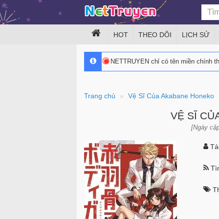
HOT
THEO DÕI
LỊCH SỬ
NETTRUYEN chỉ có tên miền chính 
Trang chủ
Vệ Sĩ Của Akabane Honeko
VỆ SĨ C
[Ngày cập
Tác
Tìn
Th