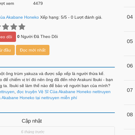
ợt xem
4479
04
Của Akabane Honeko
Xếp hạng:
5
/
5
-
0
Lượt đánh giá.
0
Người Đã Theo Dõi
eo dõi
05
từ đầu
Đọc mới nhất
06
ột ông trùm yakuza và được sắp xếp là người thừa kế.
 để chiếm vị trí đó nên ông đã đến nhờ Arakuni Ibuki - bạn
g ta. Ibuki sẽ làm thế nào để bảo vệ người bạn của mình?
07
ính nào khác?
ttruyen
,
đọc truyện Vệ Sĩ Của Akabane Honeko nettruyen
 Akabane Honeko tại nettruyen miễn phí
08
Cập nhật
6 tháng trước