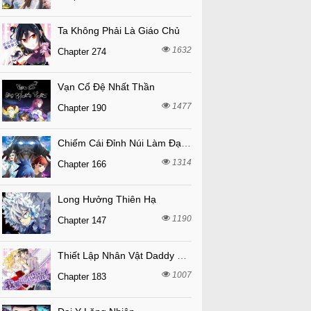
Ta Không Phải Là Giáo Chủ
1632
Chapter 274
Vạn Cổ Đệ Nhất Thần
1477
Chapter 190
Chiếm Cái Đỉnh Núi Làm Đại Vương
1314
Chapter 166
Long Hưởng Thiên Hạ
1190
Chapter 147
Thiết Lập Nhân Vật Daddy Của Tôi Bị Sụp Đổ
1007
Chapter 183