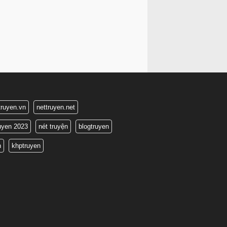
truyen.vn
nettruyen.net
ruyen 2023
nét truyện
blogtruyen
n
khptruyen