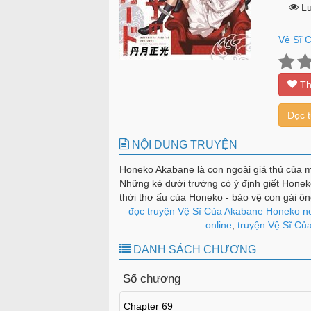
Lư
Vệ Sĩ 
Th
Đọc 
NỘI DUNG TRUYỆN
Honeko Akabane là con ngoài giá thú của m
Những kẻ dưới trướng có ý định giết Honeko
thời thơ ấu của Honeko - bảo vệ con gái ôn
Sau lời nhờ vả ấy liệu có còn những toan t
đọc truyện Vệ Sĩ Của Akabane Honeko ne
online
,
truyện Vệ Sĩ Của
DANH SÁCH CHƯƠNG
Số chương
Chapter 69