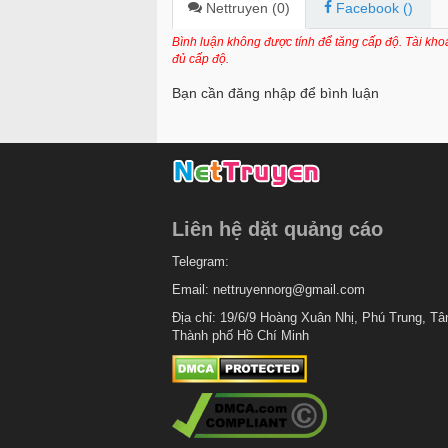
Chapter 54
Nettruyen (
0
)
Facebook (
)
Chapter 53
Bình luận không được tính để tăng cấp độ. Tài kh
đủ cấp độ.
Chapter 52
Bạn cần đăng nhập để bình luận
Chapter 51
Chapter 50
Chapter 49
Chapter 48
Liên hệ dặt quảng cáo
Chapter 47
Telegram:
Chapter 46
Email:
nettruyennorg@gmail.com
Chapter 45
Địa chỉ: 19/6/9 Hoàng Xuân Nhị, Phú Trung, Tâ
Thành phố Hồ Chí Minh
Chapter 44
Chapter 43
Chapter 42
Chapter 41