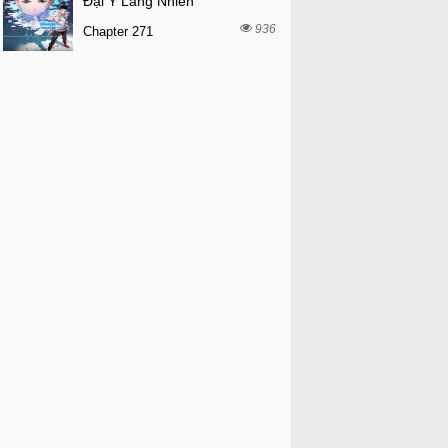
Đại Y Lăng Nhiên
936
Chapter 271