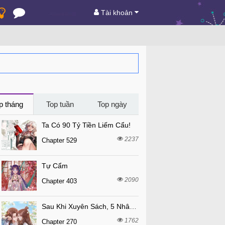
Tài khoản
p tháng
Top tuần
Top ngày
Ta Có 90 Tỷ Tiền Liếm Cẩu!
2237
Chapter 529
Tự Cẩm
2090
Chapter 403
Sau Khi Xuyên Sách, 5 Nhân Cách Của Bạo Quân Đều Yêu Ta
1762
Chapter 270