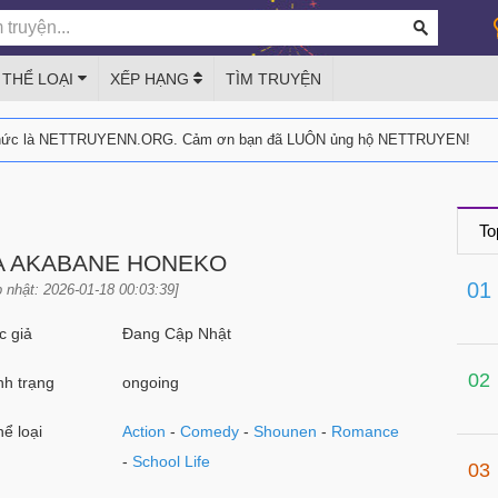
THỂ LOẠI
XẾP HẠNG
TÌM TRUYỆN
thức là NETTRUYENN.ORG. Cảm ơn bạn đã LUÔN ủng hộ NETTRUYEN!
To
ỦA AKABANE HONEKO
01
 nhật: 2026-01-18 00:03:39]
 giả
Đang Cập Nhật
02
h trạng
ongoing
ể loại
Action
-
Comedy
-
Shounen
-
Romance
-
School Life
03