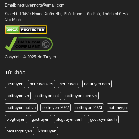
Email:
nettruyennorg@gmail.com
Địa chỉ: 19/6/9 Hoàng Xuân Nhị, Phú Trung, Tân Phú, Thành phố Hồ
Chí Minh
Copyright © 2025 NetTruyen
Từ khóa
nettruyen
nettruyenviet
net truyen
nettruyen.com
nettruyen.vn
nettruyen.net
nettruyen.com.vn
nettruyen.net.vn
nettruyen 2022
nettruyen 2023
nét truyện
blogtruyen
goctruyen
blogtruyentranh
goctruyentranh
baotangtruyen
khptruyen