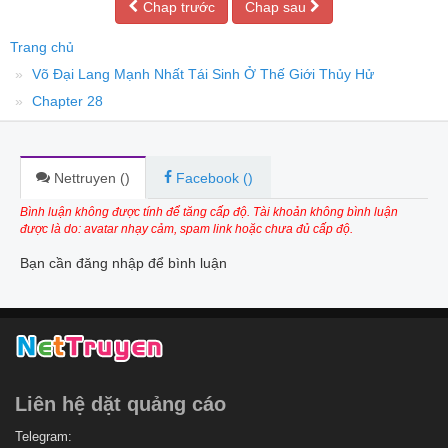
Chap trước
Chap sau
Trang chủ
Võ Đại Lang Mạnh Nhất Tái Sinh Ở Thế Giới Thủy Hử
Chapter 28
Nettruyen (
)
Facebook (
)
Bình luận không được tính để tăng cấp độ. Tài khoản không bình luận
được là do: avatar nhạy cảm, spam link hoặc chưa đủ cấp độ.
Bạn cần đăng nhập để bình luận
Liên hệ dặt quảng cáo
Telegram: