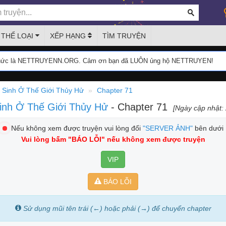
THỂ LOẠI
XẾP HẠNG
TÌM TRUYỆN
thức là NETTRUYENN.ORG. Cảm ơn bạn đã LUÔN ủng hộ NETTRUYEN!
 Sinh Ở Thế Giới Thủy Hử
Chapter 71
Sinh Ở Thế Giới Thủy Hử
- Chapter 71
[Ngày cập nhật:
Nếu không xem được truyện vui lòng đổi
"SERVER ẢNH"
bên dưới
Vui lòng bấm
"BÁO LỖI"
nếu không xem được truyện
VIP
BÁO LỖI
Sử dụng mũi tên trái (←) hoặc phải (→) để chuyển chapter