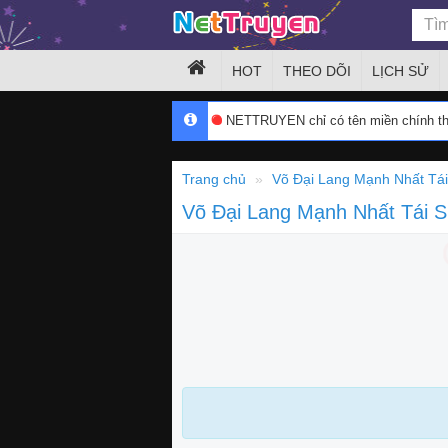
HOT
THEO DÕI
LỊCH SỬ
NETTRUYEN chỉ có tên miền chính 
Trang chủ
Võ Đại Lang Mạnh Nhất Tái
Võ Đại Lang Mạnh Nhất Tái 