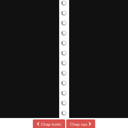
Chap trước
Chap sau