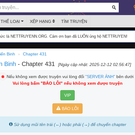
THỂ LOẠI
XẾP HẠNG
TÌM TRUYỆN
thức là NETTRUYENN.ORG. Cảm ơn bạn đã LUÔN ủng hộ NETTRUYEN!
iến Binh
Chapter 431
n Binh
- Chapter 431
[Ngày cập nhật: 2025-12-12 02:56:47]
Nếu không xem được truyện vui lòng đổi
"SERVER ẢNH"
bên dưới
Vui lòng bấm
"BÁO LỖI"
nếu không xem được truyện
VIP
BÁO LỖI
Sử dụng mũi tên trái (←) hoặc phải (→) để chuyển chapter