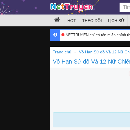
HOT
THEO DÕI
LỊCH SỬ
NETTRUYEN chỉ có tên miền chính 
Trang chủ
Vô Hạn Sứ đồ Và 12 Nữ Ch
Vô Hạn Sứ đồ Và 12 Nữ Chiế