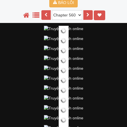
BÁO LỖI