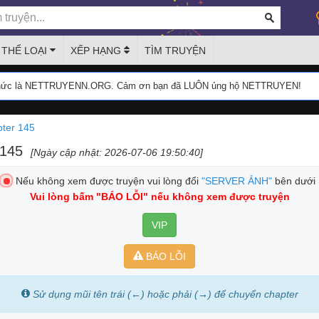
THỂ LOẠI
XẾP HẠNG
TÌM TRUYỆN
thức là NETTRUYENN.ORG. Cảm ơn bạn đã LUÔN ủng hộ NETTRUYEN!
ter 145
 145
[Ngày cập nhật: 2026-07-06 19:50:40]
Nếu không xem được truyện vui lòng đổi
"SERVER ẢNH"
bên dưới
Vui lòng bấm
"BÁO LỖI"
nếu không xem được truyện
VIP
BÁO LỖI
Sử dụng mũi tên trái (←) hoặc phải (→) để chuyển chapter