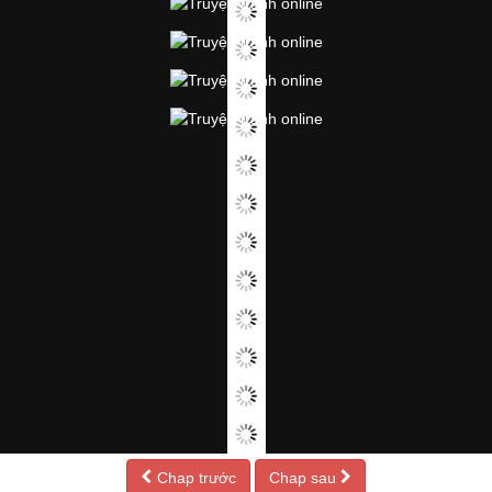
Chap trước
Chap sau