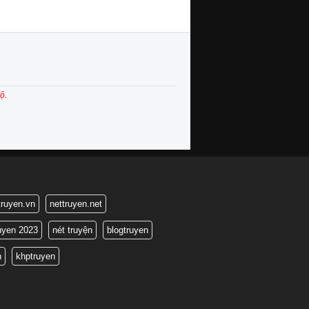
ộ.
truyen.vn
nettruyen.net
ruyen 2023
nét truyện
blogtruyen
n
khptruyen