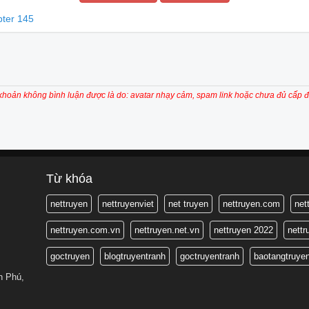
ter 145
 khoản không bình luận được là do: avatar nhạy cảm, spam link hoặc chưa đủ cấp đ
Từ khóa
nettruyen
nettruyenviet
net truyen
nettruyen.com
net
nettruyen.com.vn
nettruyen.net.vn
nettruyen 2022
nett
goctruyen
blogtruyentranh
goctruyentranh
baotangtruye
n Phú,