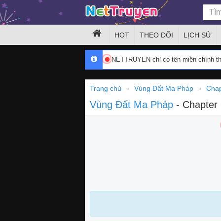
HOT
THEO DÕI
LỊCH SỬ
NETTRUYEN chỉ có tên miền chính 
Trang chủ
Vùng Đất Ma Pháp
Chap
Vùng Đất Ma Pháp
- Chapter