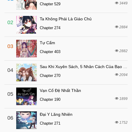
3 tháng trước
Chapter 1
3449
Chapter 529
Ta Không Phải Là Giáo Chủ
02
2884
Chapter 274
Tự Cẩm
03
2882
Chapter 403
Sau Khi Xuyên Sách, 5 Nhân Cách Của Bạo Quân Đều Yêu Ta
04
2094
Chapter 270
Vạn Cổ Đệ Nhất Thần
05
1899
Chapter 190
Đại Y Lăng Nhiên
06
1752
Chapter 271