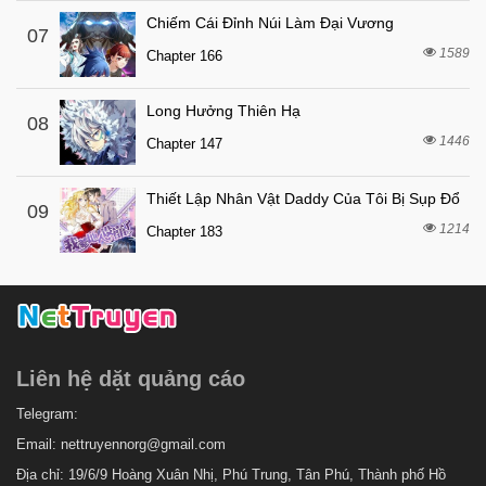
Chiếm Cái Đỉnh Núi Làm Đại Vương
07
1589
Chapter 166
Long Hưởng Thiên Hạ
08
1446
Chapter 147
Thiết Lập Nhân Vật Daddy Của Tôi Bị Sụp Đổ
09
1214
Chapter 183
Liên hệ dặt quảng cáo
Telegram:
Email:
nettruyennorg@gmail.com
Địa chỉ: 19/6/9 Hoàng Xuân Nhị, Phú Trung, Tân Phú, Thành phố Hồ