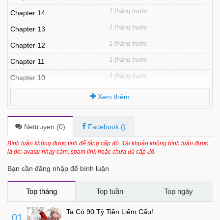
1 tháng trước
Chapter 14
1 tháng trước
Chapter 13
1 tháng trước
Chapter 12
1 tháng trước
Chapter 11
1 tháng trước
Chapter 10
1 tháng trước
Chapter 9
Xem thêm
1 tháng trước
Chapter 8
1 tháng trước
Chapter 7
Nettruyen (
0
)
Facebook (
)
1 tháng trước
Chapter 6
Bình luận không được tính để tăng cấp độ. Tài khoản không bình luận được
là do: avatar nhạy cảm, spam link hoặc chưa đủ cấp độ.
1 tháng trước
Chapter 5
Bạn cần đăng nhập để bình luận
3 tháng trước
Chapter 4
3 tháng trước
Chapter 3
Top tháng
Top tuần
Top ngày
3 tháng trước
Chapter 2
Ta Có 90 Tỷ Tiền Liếm Cẩu!
01