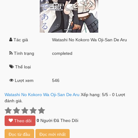
Tác giả
Watashi No Kokoro Wa Oji-San De Aru
Tình trạng
completed
Thể loại
Lượt xem
546
Watashi No Kokoro Wa Oji-San De Aru
Xếp hạng:
5
/
5
-
0
Lượt
đánh giá.
0
Người Đã Theo Dõi
Theo dõi
Đọc từ đầu
Đọc mới nhất