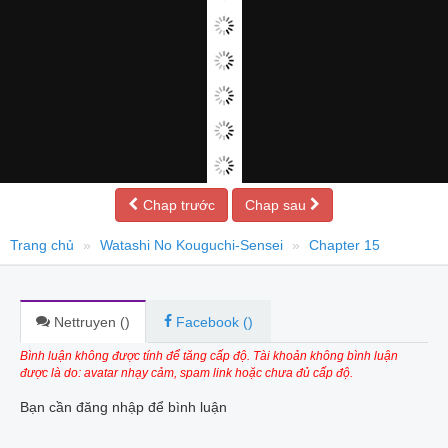
Chap trước
Chap sau
Trang chủ
Watashi No Kouguchi-Sensei
Chapter 15
Nettruyen (
)
Facebook (
)
Bình luận không được tính để tăng cấp độ. Tài khoản không bình luận
được là do: avatar nhạy cảm, spam link hoặc chưa đủ cấp độ.
Bạn cần đăng nhập để bình luận