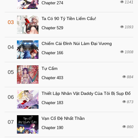
1141
Chapter 274
7 tháng trước
Chapter 93
7 tháng trước
Chapter 92
Ta Có 90 Tỷ Tiền Liếm Cẩu!
03
7 tháng trước
Chapter 91
1093
Chapter 529
7 tháng trước
Chapter 90
Chiếm Cái Đỉnh Núi Làm Đại Vương
7 tháng trước
04
Chapter 89
1008
Chapter 166
7 tháng trước
Chapter 88
7 tháng trước
Chapter 87
Tự Cẩm
05
7 tháng trước
884
Chapter 86
Chapter 403
7 tháng trước
Chapter 85
Thiết Lập Nhân Vật Daddy Của Tôi Bị Sụp Đổ
06
7 tháng trước
Chapter 84
873
Chapter 183
7 tháng trước
Chapter 83
7 tháng trước
Chapter 82
Vạn Cổ Đệ Nhất Thần
07
860
7 tháng trước
Chapter 190
Chapter 81
7 tháng trước