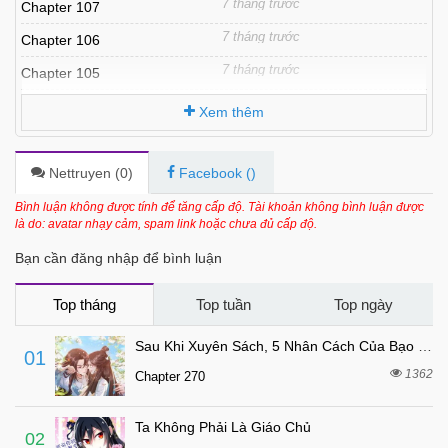
7 tháng trước
Chapter 107
7 tháng trước
Chapter 106
7 tháng trước
Chapter 105
7 tháng trước
Chapter 104
Xem thêm
7 tháng trước
Chapter 103
7 tháng trước
Chapter 102
Nettruyen (
0
)
Facebook (
)
7 tháng trước
Chapter 101
Bình luận không được tính để tăng cấp độ. Tài khoản không bình luận được
là do: avatar nhạy cảm, spam link hoặc chưa đủ cấp độ.
7 tháng trước
Chapter 100
Bạn cần đăng nhập để bình luận
7 tháng trước
Chapter 99
7 tháng trước
Chapter 98
Top tháng
Top tuần
Top ngày
7 tháng trước
Chapter 97
Sau Khi Xuyên Sách, 5 Nhân Cách Của Bạo Quân Đều Yêu Ta
01
7 tháng trước
Chapter 96
1362
Chapter 270
7 tháng trước
Chapter 95
Ta Không Phải Là Giáo Chủ
7 tháng trước
Chapter 94
02