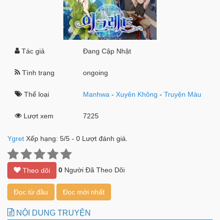
Tác giả
Đang Cập Nhật
Tình trạng
ongoing
Thể loại
Manhwa
-
Xuyên Không
-
Truyện Màu
Lượt xem
7225
Ygret
Xếp hạng:
5
/
5
-
0
Lượt đánh giá.
0
Người Đã Theo Dõi
Theo dõi
Đọc từ đầu
Đọc mới nhất
NỘI DUNG TRUYỆN