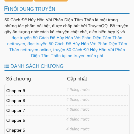
NỘI DUNG TRUYỆN
50 Cách Để Hủy Hôn Với Phản Diện Tâm Thần là một trong
những tác phẩm nổi bật, được chấp bút bởi TruyenQQ. Bộ truyện
gây ấn tượng nhờ cách kể chuyện chặt chẽ, diễn biến hợp lý và
dàn nhân vật được xây dựng có chiều sâu, tạo nên sức hút bền bỉ
đọc truyện 50 Cách Để Hủy Hôn Với Phản Diện Tâm Thần
theo từng chương.
nettruyen
,
đọc truyện 50 Cách Để Hủy Hôn Với Phản Diện Tâm
Thần nettruyen online
,
truyện 50 Cách Để Hủy Hôn Với Phản
Diện Tâm Thần tại nettruyen miễn phí
DANH SÁCH CHƯƠNG
Số chương
Cập nhật
4 tháng trước
Chapter 9
4 tháng trước
Chapter 8
4 tháng trước
Chapter 7
4 tháng trước
Chapter 6
4 tháng trước
Chapter 5