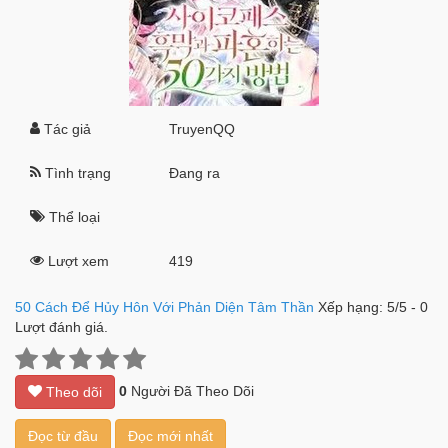
Tác giả
TruyenQQ
Tình trạng
Đang ra
Thể loại
Lượt xem
419
50 Cách Để Hủy Hôn Với Phản Diện Tâm Thần
Xếp hạng:
5
/
5
-
0
Lượt đánh giá.
0
Người Đã Theo Dõi
Theo dõi
Đọc từ đầu
Đọc mới nhất