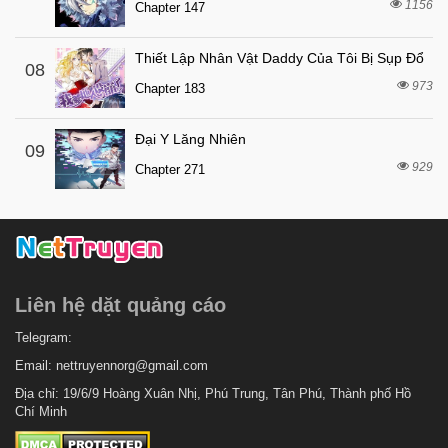
1156
Chapter 147
Thiết Lập Nhân Vật Daddy Của Tôi Bị Sụp Đổ
08
973
Chapter 183
Đại Y Lăng Nhiên
09
929
Chapter 271
Liên hệ dặt quảng cáo
Telegram:
Email:
nettruyennorg@gmail.com
Địa chỉ: 19/6/9 Hoàng Xuân Nhị, Phú Trung, Tân Phú, Thành phố Hồ
Chí Minh