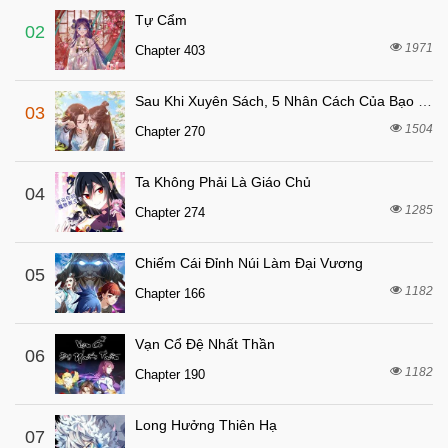
Tự Cẩm
02
1971
Chapter 403
Sau Khi Xuyên Sách, 5 Nhân Cách Của Bạo Quân Đều Yêu Ta
03
1504
Chapter 270
Ta Không Phải Là Giáo Chủ
04
1285
Chapter 274
Chiếm Cái Đỉnh Núi Làm Đại Vương
05
1182
Chapter 166
Vạn Cổ Đệ Nhất Thần
06
1182
Chapter 190
Long Hưởng Thiên Hạ
07