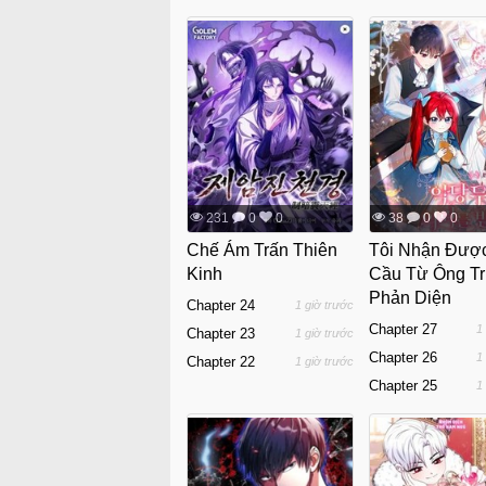
231
0
0
38
0
0
Chế Ám Trấn Thiên
Tôi Nhận Đượ
Kinh
Cầu Từ Ông T
Phản Diện
Chapter 24
1 giờ trước
Chapter 27
1
Chapter 23
1 giờ trước
Chapter 26
1
Chapter 22
1 giờ trước
Chapter 25
1