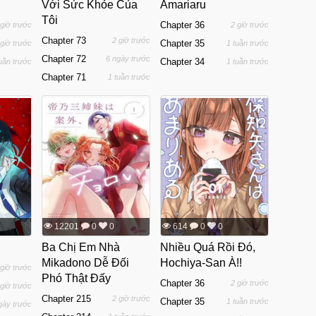
Với Sức Khỏe Của
Amariaru
Tôi
Chapter 36
 giờ trước
2 giờ trước
Chapter 73
2 giờ trước
Chapter 35
 giờ trước
1 tuần trước
Chapter 72
6 ngày trước
Chapter 34
tuần trước
1 tuần trước
Chapter 71
1 tuần trước
12201
0
0
614
0
0
Ba Chị Em Nhà
Nhiều Quá Rồi Đó,
Mikadono Dễ Đối
Hochiya-San À!!
 giờ trước
Phó Thật Đấy
Chapter 36
2 giờ trước
 giờ trước
Chapter 215
2 giờ trước
Chapter 35
1 tuần trước
gày trước