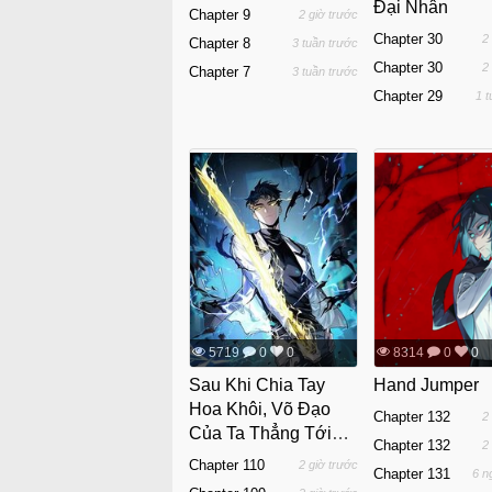
Đại Nhân
Chapter 9
2 giờ trước
Chapter 30
2
Chapter 8
3 tuần trước
Chapter 30
2
Chapter 7
3 tuần trước
Chapter 29
1 
5719
0
0
8314
0
0
Sau Khi Chia Tay
Hand Jumper
Hoa Khôi, Võ Đạo
Chapter 132
2
Của Ta Thẳng Tới
Chapter 132
2
Cấp Thần
Chapter 110
2 giờ trước
Chapter 131
6 n