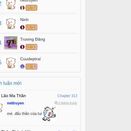
nettruyen
2
Cấp 7
Ninh
3
Cấp 5
Trương Đăng
4
Cấp 5
Cuudeptrai
5
Cấp 3
h luận mới
 Lão Ma Thần
Chapter 313
nettruyen
2 tháng trước
mé. đấu thần của tui