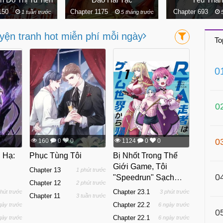
1150
Chapter 1175
Chapter 693
1 tuần trước
5 tháng trước
5
uyện tranh hot miễn phí mỗi ngày
To
0
0
0
160
0
0
1124
0
0
 Hạ:
Phục Tùng Tôi
Bị Nhốt Trong Thế
Giới Game, Tôi
Chapter 13
1 phút trước
0
"Speedrun" Sạch
Chapter 12
2 phút trước
Map
Chapter 23.1
phút trước
3 phút trước
Chapter 11
3 tuần trước
Chapter 22.2
gày trước
6 ngày trước
0
Chapter 22.1
gày trước
6 ngày trước