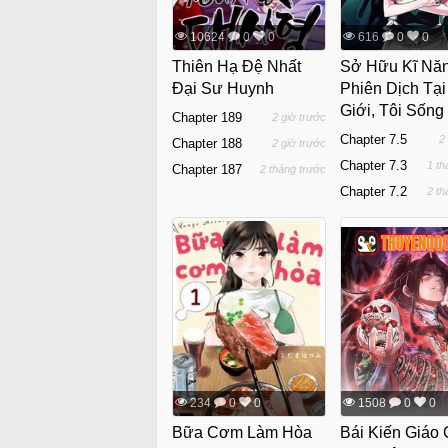
10624
0
0
616
0
0
Thiên Hạ Đệ Nhất
Sở Hữu Kĩ Nă
Đại Sư Huynh
Phiên Dịch Tại
Giới, Tôi Sống
Chapter 189
2 giờ trước
Các Nàng Quái
Chapter 7.5
2
Chapter 188
2 giờ trước
Mạnh Nhất
Chapter 7.3
1 th
Chapter 187
2 tháng trước
Chapter 7.2
2 th
234
0
0
1508
0
0
Bữa Cơm Làm Hòa
Bái Kiến Giáo