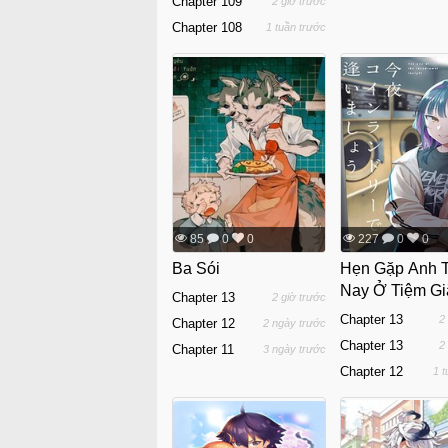
Chapter 109
2 giờ trước
Chapter 108
1 tuần trước
85
0
0
227
0
0
Ba Sói
Hẹn Gặp Anh T
Nay Ở Tiệm Giặ
Chapter 13
2 giờ trước
Chapter 13
2
Chapter 12
2 ngày trước
Chapter 13
2
Chapter 11
3 ngày trước
Chapter 12
1 