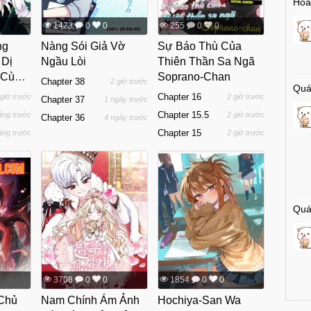
Hóa
1423
0
0
255
0
0
ng
Nàng Sói Giả Vờ
Sự Báo Thù Của
 Dị
Ngầu Lòi
Thiên Thần Sa Ngã
 Cùng
Soprano-Chan
Chapter 38
2 giờ trước
Quá
 Vật
Chapter 16
 giờ trước
2 giờ trước
Chapter 37
1 ngày trước
Chapter 15.5
áng trước
2 giờ trước
Chapter 36
4 ngày trước
Chapter 15
áng trước
2 giờ trước
Quá
3708
0
0
1854
0
0
 Chủ
Nam Chính Ám Ảnh
Hochiya-San Wa