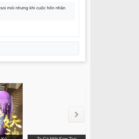
 soi mói nhưng khi cuộc hôn nhân
 Ký
Ta Có Một Sơn Trại
Tinh Võ Thần Quyế