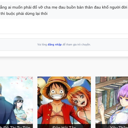
hẳng ai muốn phải đổ vỡ cha mẹ đau buồn bản thân đau khổ người đời
hì buộc phải dừng lại thôi
Vui lòng
đăng nhập
để tham gia trò chuyện.
h Đô Thị Tu Tiên
Đảo Hải Tặc
Yêu Thần