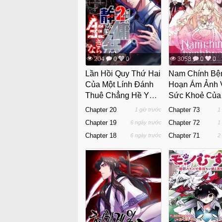
204
0
0
3058
0
0
Lần Hồi Quy Thứ Hai
Nam Chính Bệ
Của Một Lính Đánh
Hoạn Ám Ảnh 
Thuê Chẳng Hề Yên
Sức Khoẻ Của 
Bình Chút Nào
Chapter 20
Chapter 73
1 giờ trước
1
Chapter 19
Chapter 72
6 ngày trước
1
Chapter 18
Chapter 71
6 ngày trước
2