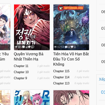
0
0
0
35
0
0
6253
0
0
c Yêu
Quyền Vương Bá
Tiến Hóa Vô Hạn Bắt
rùm
Nhất Thiên Hạ
Đầu Từ Con Số
0
Không
Chapter 11
1 giờ trước
Chapter 115
 giờ trước
1 giờ trước
Chapter 10
1 giờ trước
Chapter 114
 giờ trước
2 ngày trước
Chapter 9
1 giờ trước
Xếp
Chapter 113
 giờ trước
6 ngày trước
0