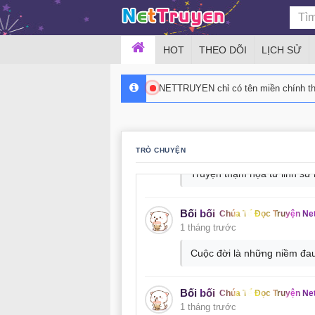
@Tuấn Anh kaka nhóm dịch 
HOT
THEO DÕI
LỊCH SỬ
nettruyen
Chúa Tể Đọc Truyện
2 tháng trước
NETTRUYEN chỉ có tên miền chính 
hóa thân thành mèo đang h
Bối bối
Chúa Tể Đọc Truyện Ne
1 tháng trước
TRÒ CHUYỆN
Truyện thạm họa tử linh sư r
Bối bối
Chúa Tể Đọc Truyện Ne
1 tháng trước
Cuộc đời là những niềm đau 
Bối bối
Chúa Tể Đọc Truyện Ne
1 tháng trước