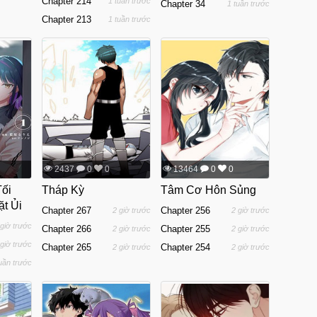
Chapter 214
1 tuần trước
Chapter 34
1 tuần trước
Chapter 213
1 tuần trước
2437
0
0
13464
0
0
ối
Tháp Kỳ
Tâm Cơ Hôn Sủng
t Ủi
Chapter 267
Chapter 256
2 giờ trước
2 giờ trước
 giờ trước
Chapter 266
Chapter 255
2 giờ trước
2 giờ trước
 giờ trước
Chapter 265
Chapter 254
2 giờ trước
2 giờ trước
tuần trước