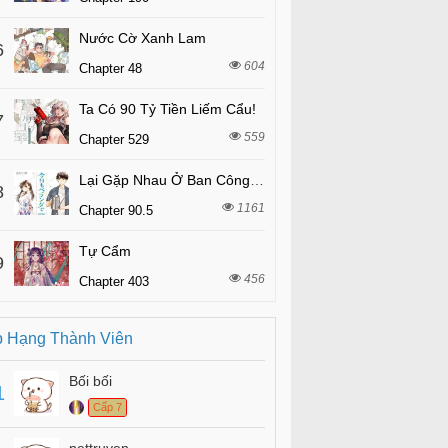
Nước Cờ Xanh Lam
6
604
Chapter 48
Ta Có 90 Tỷ Tiền Liếm Cẩu!
7
559
Chapter 529
Lại Gặp Nhau Ở Ban Công Rồi
8
1161
Chapter 90.5
Tự Cẩm
9
456
Chapter 403
 Hạng Thành Viên
Bối bối
1
Cấp 7