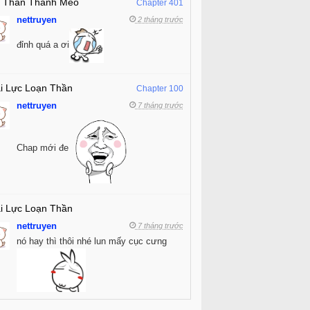
 Thân Thành Mèo
Chapter 401
nettruyen
2 tháng trước
đỉnh quá a ơi
i Lực Loạn Thần
Chapter 100
nettruyen
7 tháng trước
Chap mới đe
i Lực Loạn Thần
nettruyen
7 tháng trước
nó hay thì thôi nhé lun mấy cục cưng