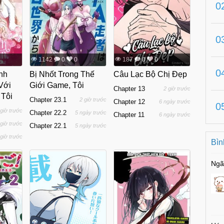
0
0
1142
0
0
187
0
0
0
nh
Bị Nhốt Trong Thế
Câu Lạc Bộ Chị Đẹp
Với
Giới Game, Tôi
Chapter 13
2 giờ trước
Tôi
Chapter 23.1
2 giờ trước
Chapter 12
6 ngày trước
0
 giờ trước
Chapter 22.2
5 ngày trước
Chapter 11
6 ngày trước
 giờ trước
Chapter 22.1
5 ngày trước
 giờ trước
Bìn
Ngã