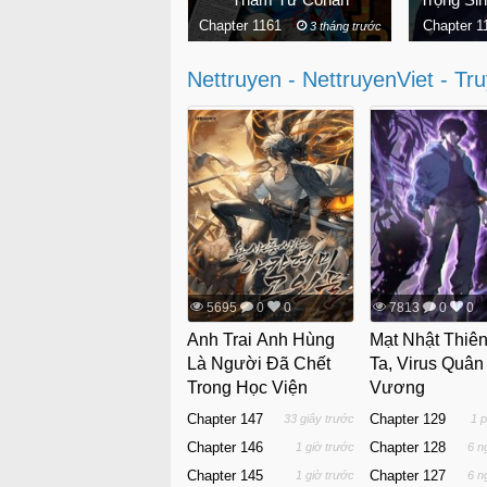
pter 1136
Chapter 1161
Chapter 
4 tháng trước
3 tháng trước
Nettruyen - NettruyenViet - Tr
5695
0
0
7813
0
0
Anh Trai Anh Hùng
Mạt Nhật Thiên
Là Người Đã Chết
Ta, Virus Quân
Trong Học Viện
Vương
Chapter 147
Chapter 129
33 giây trước
1 
Chapter 146
Chapter 128
1 giờ trước
6 n
Chapter 145
Chapter 127
1 giờ trước
6 n