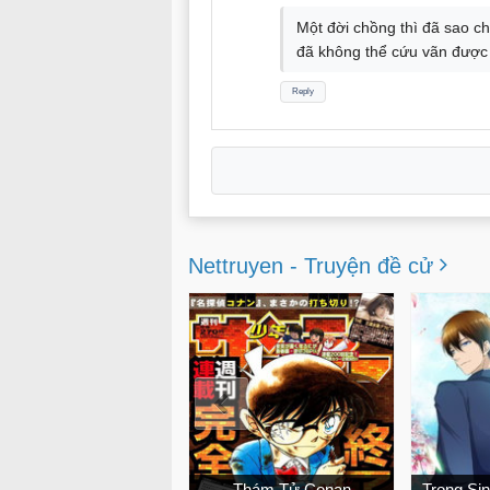
Một đời chồng thì đã sao c
đã không thể cứu vãn được t
Reply
Nettruyen - Truyện đề cử
Tuyệt Thế Võ Thần
Thám Tử Conan
Trọng Sin