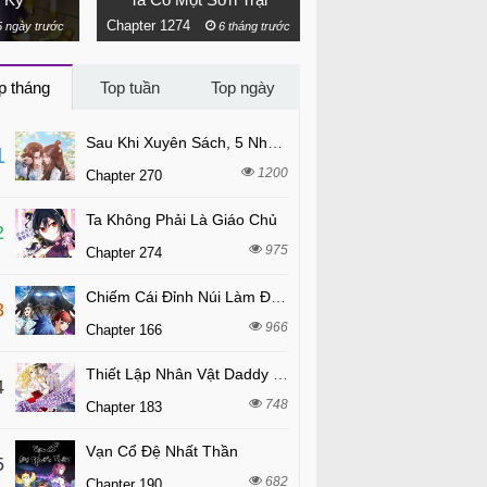
Chapter 1274
Chapter 985
 ngày trước
6 tháng trước
5 ngày t
p tháng
Top tuần
Top ngày
Sau Khi Xuyên Sách, 5 Nhân Cách Của Bạo Quân Đều Yêu Ta
1
1200
Chapter 270
Ta Không Phải Là Giáo Chủ
2
975
Chapter 274
Chiếm Cái Đỉnh Núi Làm Đại Vương
3
966
Chapter 166
Thiết Lập Nhân Vật Daddy Của Tôi Bị Sụp Đổ
4
748
Chapter 183
Vạn Cổ Đệ Nhất Thần
5
682
Chapter 190