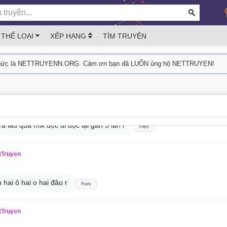
mà nó là ad up liền cho mấy cục cưng
Reply
THỂ LOẠI
XẾP HẠNG
TÌM TRUYỆN
 NetTruyen
thức là NETTRUYENN.ORG. Cảm ơn bạn đã LUÔN ủng hộ NETTRUYEN!
ấp dẫn quá mấy ní
Reply
tTruyen
a lâu quá mik đọc đi đọc lại gần 5 lần r
Reply
tTruyen
hai ô hai o hai đâu r
Reply
tTruyen