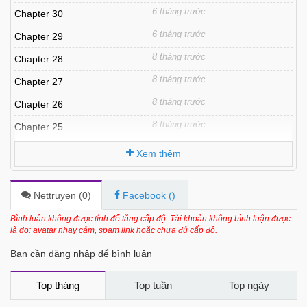
6 tháng trước
Chapter 30
6 tháng trước
Chapter 29
8 tháng trước
Chapter 28
8 tháng trước
Chapter 27
8 tháng trước
Chapter 26
8 tháng trước
Chapter 25
8 tháng trước
Chapter 24
Xem thêm
8 tháng trước
Chapter 23
8 tháng trước
Chapter 22
Nettruyen (
0
)
Facebook (
)
8 tháng trước
Chapter 21
Bình luận không được tính để tăng cấp độ. Tài khoản không bình luận được
là do: avatar nhạy cảm, spam link hoặc chưa đủ cấp độ.
8 tháng trước
Chapter 20
Bạn cần đăng nhập để bình luận
8 tháng trước
Chapter 19
8 tháng trước
Chapter 18
Top tháng
Top tuần
Top ngày
8 tháng trước