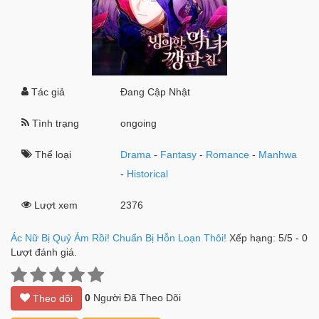
Tác giả
Đang Cập Nhật
Tình trạng
ongoing
Thể loại
Drama
-
Fantasy
-
Romance
-
Manhwa
-
Historical
Lượt xem
2376
Ác Nữ Bị Quỷ Ám Rồi! Chuẩn Bị Hỗn Loạn Thôi!
Xếp hạng:
5
/
5
-
0
Lượt đánh giá.
0
Người Đã Theo Dõi
Theo dõi