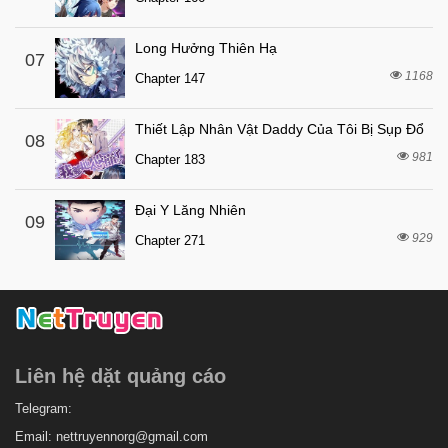
8 tháng trước
Chapter 3
8 tháng trước
Chapter 2
Long Hưởng Thiên Hạ
07
1168
8 tháng trước
Chapter 147
Chapter 1
Thiết Lập Nhân Vật Daddy Của Tôi Bị Sụp Đổ
08
981
Chapter 183
Đại Y Lăng Nhiên
09
929
Chapter 271
Liên hệ dặt quảng cáo
Telegram:
Email:
nettruyennorg@gmail.com