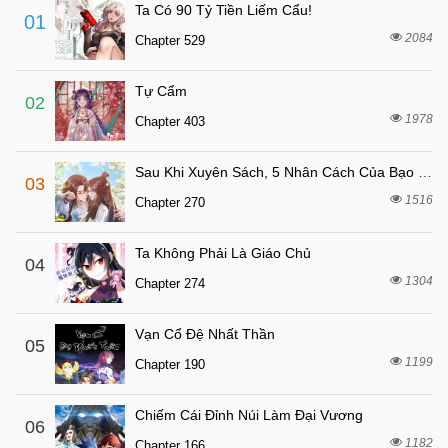
Chapter 17
Ta Có 90 Tỷ Tiền Liếm Cẩu!
01
8 tháng trước
Chapter 16
2084
Chapter 529
8 tháng trước
Chapter 15
Tự Cẩm
8 tháng trước
Chapter 14
02
1978
Chapter 403
8 tháng trước
Chapter 13
8 tháng trước
Chapter 12
Sau Khi Xuyên Sách, 5 Nhân Cách Của Bạo Quân Đều Yêu Ta
03
8 tháng trước
Chapter 11
1516
Chapter 270
8 tháng trước
Chapter 10
Ta Không Phải Là Giáo Chủ
8 tháng trước
04
Chapter 9
1304
Chapter 274
8 tháng trước
Chapter 8
8 tháng trước
Chapter 7
Vạn Cổ Đệ Nhất Thần
05
8 tháng trước
1199
Chapter 6
Chapter 190
8 tháng trước
Chapter 5
Chiếm Cái Đỉnh Núi Làm Đại Vương
06
8 tháng trước
Chapter 4
1182
Chapter 166