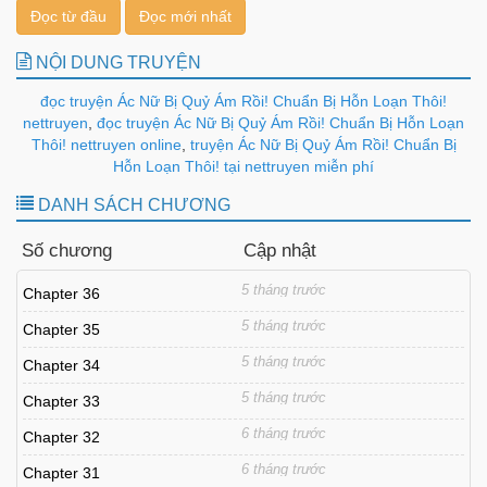
Đọc từ đầu
Đọc mới nhất
NỘI DUNG TRUYỆN
đọc truyện Ác Nữ Bị Quỷ Ám Rồi! Chuẩn Bị Hỗn Loạn Thôi!
nettruyen
,
đọc truyện Ác Nữ Bị Quỷ Ám Rồi! Chuẩn Bị Hỗn Loạn
Thôi! nettruyen online
,
truyện Ác Nữ Bị Quỷ Ám Rồi! Chuẩn Bị
Hỗn Loạn Thôi! tại nettruyen miễn phí
DANH SÁCH CHƯƠNG
Số chương
Cập nhật
5 tháng trước
Chapter 36
5 tháng trước
Chapter 35
5 tháng trước
Chapter 34
5 tháng trước
Chapter 33
6 tháng trước
Chapter 32
6 tháng trước
Chapter 31