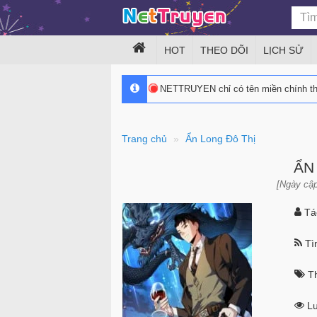
HOT
THEO DÕI
LỊCH SỬ
NETTRUYEN chỉ có tên miền chính 
Trang chủ
Ẩn Long Đô Thị
ẨN
[Ngày cập
Tác
Tìn
Th
Lư