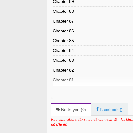
Chapter 89
Chapter 88
Chapter 87
Chapter 86
Chapter 85
Chapter 84
Chapter 83
Chapter 82
Chapter 81
Chapter 80
Chapter 79
Chapter 78
Nettruyen (
0
)
Facebook (
)
Chapter 77
Bình luận không được tính để tăng cấp độ. Tài kh
đủ cấp độ.
Chapter 76