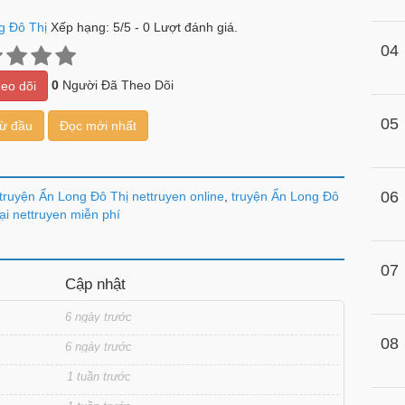
g Đô Thị
Xếp hạng:
5
/
5
-
0
Lượt đánh giá.
04
0
Người Đã Theo Dõi
eo dõi
05
từ đầu
Đọc mới nhất
06
truyện Ẩn Long Đô Thị nettruyen online
,
truyện Ẩn Long Đô
tại nettruyen miễn phí
07
Cập nhật
6 ngày trước
08
6 ngày trước
1 tuần trước