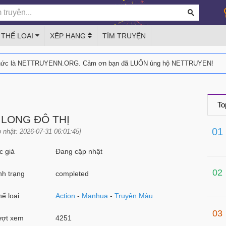
THỂ LOẠI
XẾP HẠNG
TÌM TRUYỆN
thức là NETTRUYENN.ORG. Cảm ơn bạn đã LUÔN ủng hộ NETTRUYEN!
To
 LONG ĐÔ THỊ
01
 nhật: 2026-07-31 06:01:45]
 giả
Đang cập nhật
02
h trạng
completed
ể loại
Action
-
Manhua
-
Truyện Màu
03
ợt xem
4251