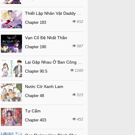
Thiết Lập Nhân Vật Daddy Của Tôi Bị Sụp Đổ
652
Chapter 183
Vạn Cổ Đệ Nhất Thần
587
Chapter 190
Lại Gặp Nhau Ở Ban Công Rồi
1160
Chapter 90.5
Nước Cờ Xanh Lam
515
Chapter 48
Tự Cẩm
452
Chapter 403