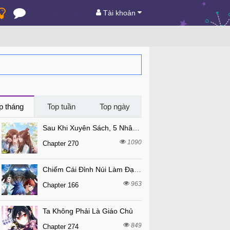
Tài khoản
p tháng
Top tuần
Top ngày
Sau Khi Xuyên Sách, 5 Nhân Cách Của Bạo Quân Đều Yêu Ta
1090
Chapter 270
Chiếm Cái Đỉnh Núi Làm Đại Vương
963
Chapter 166
Ta Không Phải Là Giáo Chủ
849
Chapter 274