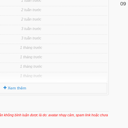
1 tuần trước
09
2 tuần trước
2 tuần trước
3 tuần trước
3 tuần trước
1 tháng trước
1 tháng trước
1 tháng trước
1 tháng trước
1 tháng trước
Xem thêm
1 tháng trước
1 tháng trước
1 tháng trước
oản không bình luận được là do: avatar nhạy cảm, spam link hoặc chưa
1 tháng trước