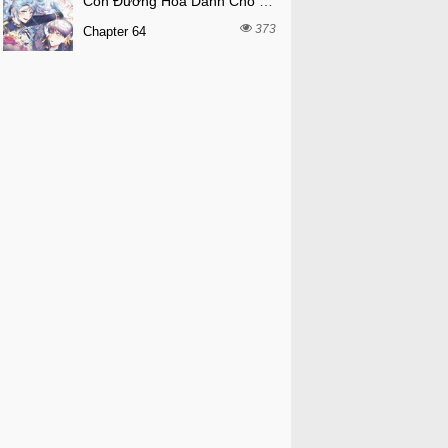
Con Đường Hoa Dành Cho Nam Chính
373
Chapter 64