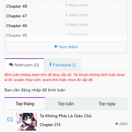
4 tháng trước
Chapter 48
4 tháng trước
Chapter 47
4 tháng trước
Chapter 46
4 tháng trước
Chapter 45
7 tháng trước
Chapter 44
Xem thêm
7 tháng trước
Chapter 43
7 tháng trước
Chapter 42
Nettruyen (
0
)
Facebook (
)
7 tháng trước
Chapter 41
Bình luận không được tính để tăng cấp độ. Tài khoản không bình luận được
là do: avatar nhạy cảm, spam link hoặc chưa đủ cấp độ.
7 tháng trước
Chapter 40
Bạn cần đăng nhập để bình luận
7 tháng trước
Chapter 39
7 tháng trước
Chapter 38
Top tháng
Top tuần
Top ngày
7 tháng trước
Chapter 37
Ta Không Phải Là Giáo Chủ
01
7 tháng trước
Chapter 36
2883
Chapter 274
7 tháng trước