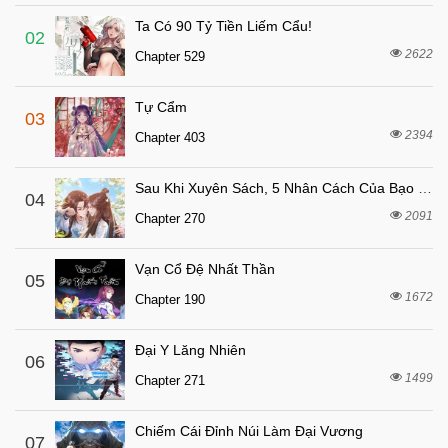
Chapter 35
Ta Có 90 Tỷ Tiền Liếm Cẩu!
7 tháng trước
Chapter 34
02
2622
Chapter 529
7 tháng trước
Chapter 33
7 tháng trước
Chapter 32
Tự Cẩm
03
7 tháng trước
Chapter 31
2394
Chapter 403
7 tháng trước
Chapter 30
Sau Khi Xuyên Sách, 5 Nhân Cách Của Bạo Quân Đều Yêu Ta
7 tháng trước
04
Chapter 29
2091
Chapter 270
7 tháng trước
Chapter 28
7 tháng trước
Chapter 27
Vạn Cổ Đệ Nhất Thần
05
7 tháng trước
1672
Chapter 26
Chapter 190
7 tháng trước
Chapter 25
Đại Y Lăng Nhiên
06
7 tháng trước
Chapter 24
1499
Chapter 271
7 tháng trước
Chapter 23
7 tháng trước
Chapter 22
Chiếm Cái Đỉnh Núi Làm Đại Vương
07