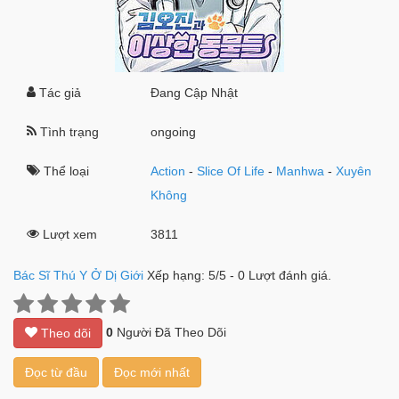
Tác giả
Đang Cập Nhật
Tình trạng
ongoing
Thể loại
Action
-
Slice Of Life
-
Manhwa
-
Xuyên
Không
Lượt xem
3811
Bác Sĩ Thú Y Ở Dị Giới
Xếp hạng:
5
/
5
-
0
Lượt đánh giá.
0
Người Đã Theo Dõi
Theo dõi
Đọc từ đầu
Đọc mới nhất