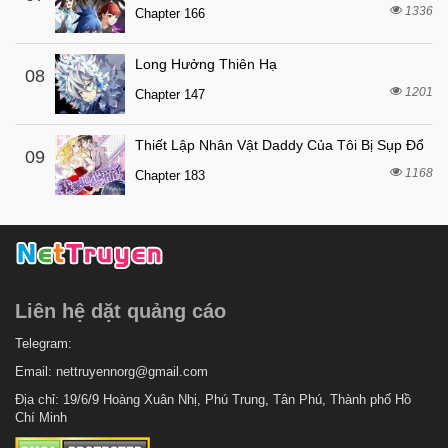
1336
7 tháng trước
Chapter 166
Chapter 21
7 tháng trước
Chapter 20
Long Hưởng Thiên Hạ
08
7 tháng trước
Chapter 19
1201
Chapter 147
7 tháng trước
Chapter 18
Thiết Lập Nhân Vật Daddy Của Tôi Bị Sụp Đổ
7 tháng trước
Chapter 17
09
1168
Chapter 183
7 tháng trước
Chapter 16
7 tháng trước
Chapter 15
7 tháng trước
Chapter 14
7 tháng trước
Chapter 13
Liên hệ dặt quảng cáo
7 tháng trước
Chapter 12
7 tháng trước
Telegram:
Chapter 11
Email:
nettruyennorg@gmail.com
7 tháng trước
Chapter 10
Địa chỉ: 19/6/9 Hoàng Xuân Nhị, Phú Trung, Tân Phú, Thành phố Hồ
7 tháng trước
Chapter 9
Chí Minh
7 tháng trước
Chapter 8