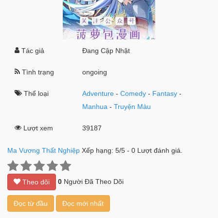
Tác giả
Đang Cập Nhật
Tình trạng
ongoing
Thể loại
Adventure
-
Comedy
-
Fantasy
-
Manhua
-
Truyện Màu
Lượt xem
39187
Ma Vương Thất Nghiệp
Xếp hạng:
5
/
5
-
0
Lượt đánh giá.
0
Người Đã Theo Dõi
Theo dõi
Đọc từ đầu
Đọc mới nhất