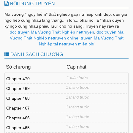
NỘI DUNG TRUYỆN
Ma vương "nguy hiểm" thất nghiệp gặp nữ hiệp xinh đẹp, oan gia
ngõ hẹp cùng nhau lang thang... í lộn... phải nói là "nhân duyên
kỳ ngộ cùng nhau phiêu lưu" cho nó sang. Truyện này raw ra
chậm nên ad đợi nhiều rồi dịch luôn, đỡ mất công đang hay lại
đọc truyện Ma Vương Thất Nghiệp nettruyen
,
đọc truyện Ma
phải đợi, đợi đến chap mới lại quên mất chap cũ nói gì, mắc công
Vương Thất Nghiệp nettruyen online
,
truyện Ma Vương Thất
cày lại từ đầu
Nghiệp tại nettruyen miễn phí
DANH SÁCH CHƯƠNG
Số chương
Cập nhật
1 tuần trước
Chapter 470
1 tháng trước
Chapter 469
1 tháng trước
Chapter 468
1 tháng trước
Chapter 467
1 tháng trước
Chapter 466
1 tháng trước
Chapter 465