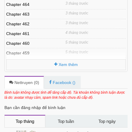
3 tháng trước
Chapter 464
3 tháng trước
Chapter 463
3 tháng trước
Chapter 462
4 tháng trước
Chapter 461
5 tháng trước
Chapter 460
5 tháng trước
Chapter 459
6 tháng trước
Chapter 458
Xem thêm
6 tháng trước
Chapter 457
6 tháng trước
Chapter 456
Nettruyen (
0
)
Facebook (
)
6 tháng trước
Chapter 455
Bình luận không được tính để tăng cấp độ. Tài khoản không bình luận được
là do: avatar nhạy cảm, spam link hoặc chưa đủ cấp độ.
6 tháng trước
Chapter 454
Bạn cần đăng nhập để bình luận
6 tháng trước
Chapter 453
6 tháng trước
Chapter 452
Top tháng
Top tuần
Top ngày
6 tháng trước
Chapter 451