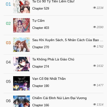
Ta Có 90 Tỷ Tiền Liếm Cẩu!
01
6 tháng trước
Chapter 450
2234
Chapter 529
6 tháng trước
Chapter 449
Tự Cẩm
6 tháng trước
Chapter 448
02
2090
Chapter 403
6 tháng trước
Chapter 447
6 tháng trước
Chapter 446
Sau Khi Xuyên Sách, 5 Nhân Cách Của Bạo Quân Đều Yêu Ta
03
6 tháng trước
Chapter 445
1762
Chapter 270
6 tháng trước
Chapter 444
Ta Không Phải Là Giáo Chủ
6 tháng trước
04
Chapter 443
1632
Chapter 274
6 tháng trước
Chapter 442
6 tháng trước
Chapter 441
Vạn Cổ Đệ Nhất Thần
05
6 tháng trước
1477
Chapter 440
Chapter 190
6 tháng trước
Chapter 439
Chiếm Cái Đỉnh Núi Làm Đại Vương
06
6 tháng trước
Chapter 438
1314
Chapter 166