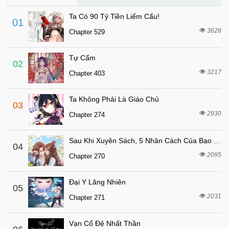
7 tháng trước
Chapter 160
Ta Có 90 Tỷ Tiền Liếm Cẩu!
01
7 tháng trước
Chapter 159
3628
Chapter 529
7 tháng trước
Chapter 158
Tự Cẩm
7 tháng trước
Chapter 157
02
3217
Chapter 403
7 tháng trước
Chapter 156
7 tháng trước
Chapter 155
Ta Không Phải Là Giáo Chủ
03
7 tháng trước
Chapter 154
2930
Chapter 274
7 tháng trước
Chapter 153
Sau Khi Xuyên Sách, 5 Nhân Cách Của Bạo Quân Đều Yêu Ta
7 tháng trước
04
Chapter 152
2095
Chapter 270
7 tháng trước
Chapter 151
7 tháng trước
Chapter 150
Đại Y Lăng Nhiên
05
7 tháng trước
2031
Chapter 149
Chapter 271
7 tháng trước
Chapter 148
Vạn Cổ Đệ Nhất Thần