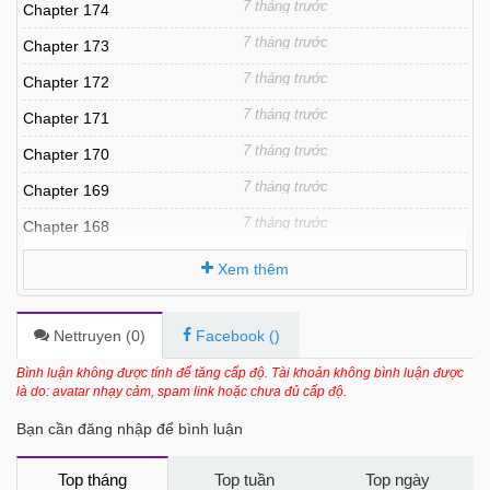
7 tháng trước
Chapter 174
7 tháng trước
Chapter 173
7 tháng trước
Chapter 172
7 tháng trước
Chapter 171
7 tháng trước
Chapter 170
7 tháng trước
Chapter 169
7 tháng trước
Chapter 168
7 tháng trước
Chapter 167
Xem thêm
7 tháng trước
Chapter 166
7 tháng trước
Chapter 165
Nettruyen (
0
)
Facebook (
)
7 tháng trước
Chapter 164
Bình luận không được tính để tăng cấp độ. Tài khoản không bình luận được
là do: avatar nhạy cảm, spam link hoặc chưa đủ cấp độ.
7 tháng trước
Chapter 163
Bạn cần đăng nhập để bình luận
7 tháng trước
Chapter 162
7 tháng trước
Chapter 161
Top tháng
Top tuần
Top ngày