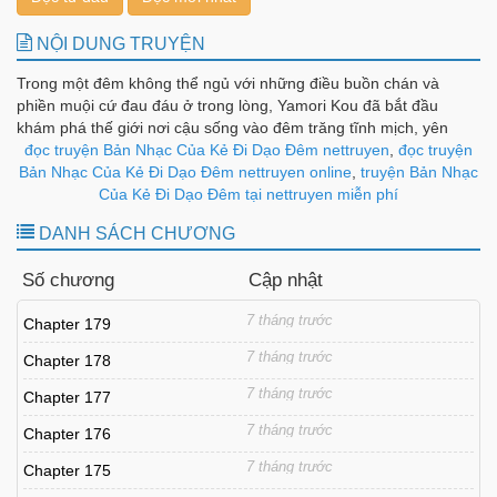
NỘI DUNG TRUYỆN
Trong một đêm không thể ngủ với những điều buồn chán và
phiền muội cứ đau đáu ở trong lòng, Yamori Kou đã bắt đầu
khám phá thế giới nơi cậu sống vào đêm trăng tĩnh mịch, yên
ắng, và đó cũng là một khởi đầu để cậu gặp một cô nàng kì lạ,
đọc truyện Bản Nhạc Của Kẻ Đi Dạo Đêm nettruyen
,
đọc truyện
người đã quyết định giúp cậu chữa khỏi căn bệnh mất ngủ này
Bản Nhạc Của Kẻ Đi Dạo Đêm nettruyen online
,
truyện Bản Nhạc
bằng việc ngủ chung với cậu.
Của Kẻ Đi Dạo Đêm tại nettruyen miễn phí
DANH SÁCH CHƯƠNG
Số chương
Cập nhật
7 tháng trước
Chapter 179
7 tháng trước
Chapter 178
7 tháng trước
Chapter 177
7 tháng trước
Chapter 176
7 tháng trước
Chapter 175