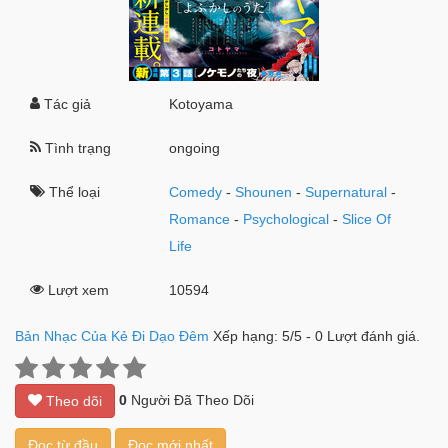
Tác giả
Kotoyama
Tình trạng
ongoing
Thể loại
Comedy
-
Shounen
-
Supernatural
-
Romance
-
Psychological
-
Slice Of
Life
Lượt xem
10594
Bản Nhạc Của Kẻ Đi Dạo Đêm
Xếp hạng:
5
/
5
-
0
Lượt đánh giá.
0
Người Đã Theo Dõi
Theo dõi
Đọc từ đầu
Đọc mới nhất