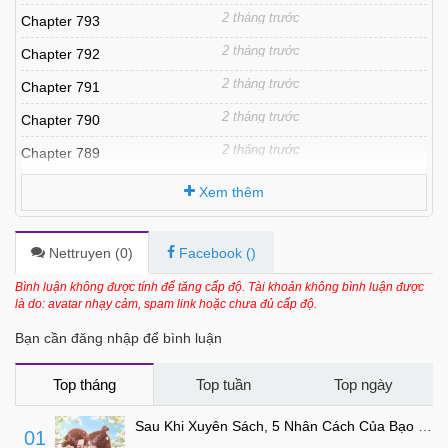
2 tháng trước
Chapter 793
2 tháng trước
Chapter 792
2 tháng trước
Chapter 791
2 tháng trước
Chapter 790
2 tháng trước
Chapter 789
2 tháng trước
Chapter 788
Xem thêm
2 tháng trước
Chapter 787
2 tháng trước
Chapter 786
Nettruyen (
0
)
Facebook (
)
2 tháng trước
Chapter 785
Bình luận không được tính để tăng cấp độ. Tài khoản không bình luận được
là do: avatar nhạy cảm, spam link hoặc chưa đủ cấp độ.
2 tháng trước
Chapter 784
Bạn cần đăng nhập để bình luận
2 tháng trước
Chapter 783
2 tháng trước
Chapter 782
Top tháng
Top tuần
Top ngày
2 tháng trước
Chapter 781
Sau Khi Xuyên Sách, 5 Nhân Cách Của Bạo Quân Đều Yêu Ta
01
2 tháng trước