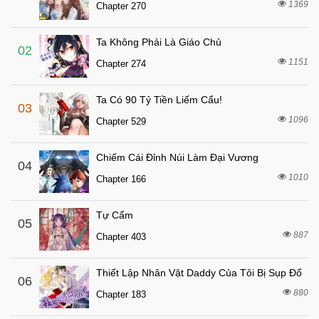
Chapter 780
1369
Chapter 270
2 tháng trước
Chapter 779
Ta Không Phải Là Giáo Chủ
2 tháng trước
Chapter 778
02
1151
Chapter 274
2 tháng trước
Chapter 777
2 tháng trước
Chapter 776
Ta Có 90 Tỷ Tiền Liếm Cẩu!
03
2 tháng trước
Chapter 775
1096
Chapter 529
2 tháng trước
Chapter 774
Chiếm Cái Đỉnh Núi Làm Đại Vương
2 tháng trước
04
Chapter 773
1010
Chapter 166
2 tháng trước
Chapter 772
2 tháng trước
Chapter 771
Tự Cẩm
05
2 tháng trước
887
Chapter 770
Chapter 403
2 tháng trước
Chapter 769
Thiết Lập Nhân Vật Daddy Của Tôi Bị Sụp Đổ
06
2 tháng trước
Chapter 768
880
Chapter 183
2 tháng trước
Chapter 767