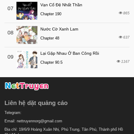
2 tháng trước
Chapter 766
Vạn Cổ Đệ Nhất Thần
07
865
2 tháng trước
Chapter 190
Chapter 765
2 tháng trước
Chapter 764
Nước Cờ Xanh Lam
08
2 tháng trước
Chapter 763
637
Chapter 48
2 tháng trước
Chapter 762
Lại Gặp Nhau Ở Ban Công Rồi
1 tuần trước
Chapter 761
09
1167
Chapter 90.5
2 tháng trước
Chapter 760
2 tháng trước
Chapter 759
2 tháng trước
Chapter 758
2 tháng trước
Chapter 757
Liên hệ dặt quảng cáo
2 tháng trước
Chapter 756
2 tháng trước
Telegram:
Chapter 755
Email:
nettruyennorg@gmail.com
2 tháng trước
Chapter 754
Địa chỉ: 19/6/9 Hoàng Xuân Nhị, Phú Trung, Tân Phú, Thành phố Hồ
2 tháng trước
Chapter 753