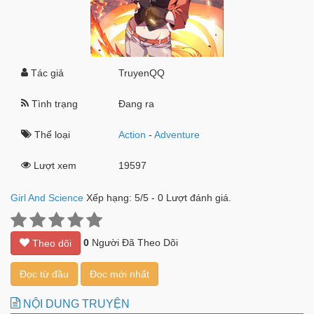
Tác giả
TruyenQQ
Tình trạng
Đang ra
Thể loại
Action
-
Adventure
Lượt xem
19597
Girl And Science
Xếp hạng:
5
/
5
-
0
Lượt đánh giá.
0
Người Đã Theo Dõi
Theo dõi
Đọc từ đầu
Đọc mới nhất
NỘI DUNG TRUYỆN