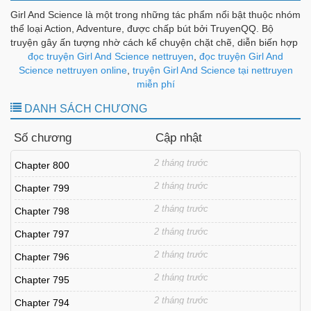
Girl And Science là một trong những tác phẩm nổi bật thuộc nhóm
thể loại Action, Adventure, được chấp bút bởi TruyenQQ. Bộ
truyện gây ấn tượng nhờ cách kể chuyện chặt chẽ, diễn biến hợp
lý và dàn nhân vật được xây dựng có chiều sâu, tạo nên sức hút
đọc truyện Girl And Science nettruyen
,
đọc truyện Girl And
bền bỉ theo từng chương.
Science nettruyen online
,
truyện Girl And Science tại nettruyen
miễn phí
DANH SÁCH CHƯƠNG
Số chương
Cập nhật
2 tháng trước
Chapter 800
2 tháng trước
Chapter 799
2 tháng trước
Chapter 798
2 tháng trước
Chapter 797
2 tháng trước
Chapter 796
2 tháng trước
Chapter 795
2 tháng trước
Chapter 794