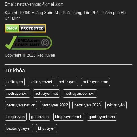
Email:
nettruyennorg@gmail.com
Địa chỉ: 19/6/9 Hoàng Xuân Nhị, Phú Trung, Tân Phú, Thành phố Hồ
Chí Minh
Copyright © 2025 NetTruyen
Từ khóa
nettruyen
nettruyenviet
net truyen
nettruyen.com
nettruyen.vn
nettruyen.net
nettruyen.com.vn
nettruyen.net.vn
nettruyen 2022
nettruyen 2023
nét truyện
blogtruyen
goctruyen
blogtruyentranh
goctruyentranh
baotangtruyen
khptruyen