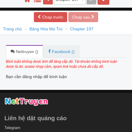
Chap trước
Chap sau
Trang chủ
Băng Hỏa Ma Trù
Chapter 197
Nettruyen (
)
Facebook (
)
Bình luận không được tính để tăng cấp độ. Tài khoản không bình luận
được là do: avatar nhạy cảm, spam link hoặc chưa đủ cấp độ.
Bạn cần đăng nhập để bình luận
Liên hệ dặt quảng cáo
Telegram: