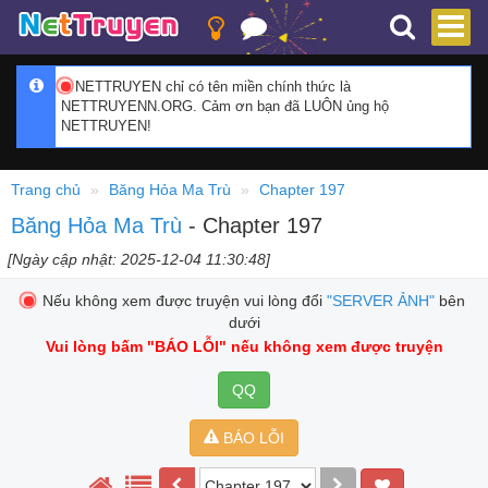
NETTRUYEN chỉ có tên miền chính thức là
NETTRUYENN.ORG. Cảm ơn bạn đã LUÔN ủng hộ
NETTRUYEN!
Trang chủ
Băng Hỏa Ma Trù
Chapter 197
Băng Hỏa Ma Trù
- Chapter 197
[Ngày cập nhật: 2025-12-04 11:30:48]
Nếu không xem được truyện vui lòng đổi
"SERVER ẢNH"
bên
dưới
Vui lòng bấm
"BÁO LỖI"
nếu không xem được truyện
QQ
BÁO LỖI