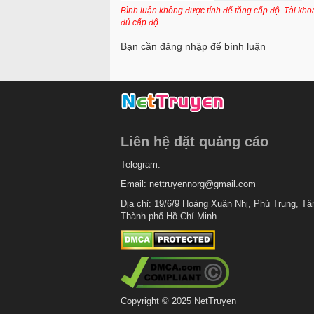
Chapter 182
Bình luận không được tính để tăng cấp độ. Tài kh
đủ cấp độ.
Chapter 181
Bạn cần đăng nhập để bình luận
Chapter 180
Chapter 179
Chapter 178
Chapter 177
Liên hệ dặt quảng cáo
Chapter 176
Telegram:
Chapter 175
Email:
nettruyennorg@gmail.com
Chapter 174
Địa chỉ: 19/6/9 Hoàng Xuân Nhị, Phú Trung, Tâ
Thành phố Hồ Chí Minh
Chapter 173
Chapter 172
Chapter 171
Chapter 170
Copyright © 2025 NetTruyen
Chapter 169