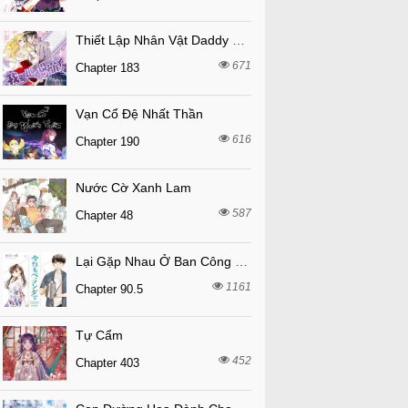
Thiết Lập Nhân Vật Daddy Của Tôi Bị Sụp Đổ
671
Chapter 183
Vạn Cổ Đệ Nhất Thần
616
Chapter 190
Nước Cờ Xanh Lam
587
Chapter 48
Lại Gặp Nhau Ở Ban Công Rồi
1161
Chapter 90.5
Tự Cẩm
452
Chapter 403