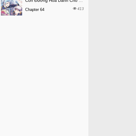
Con Đường Hoa Dành Cho Nam Chính
413
Chapter 64