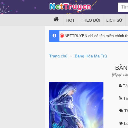
HOT
THEO DÕI
LỊCH SỬ
NETTRUYEN chỉ có tên miền chính 
Trang chủ
Băng Hỏa Ma Trù
BĂN
[Ngày cập
Tác
Tìn
Th
Lư