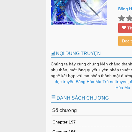
Băng H
Th
Đọc 
NỘI DUNG TRUYỆN
Chúng ta hãy cùng chứng kiến chàng thanh
phụ thân, một lòng quyết luyện phép thuật đ
nghệ kết hợp với ma pháp thành một đường 
quái dị, lại thêm tài vẽ gấm thêu hoa và k
đọc truyện Băng Hỏa Ma Trù nettruyen
,
đ
khẳng định đây là một tác phẩm không thể
Hỏa Ma T
DANH SÁCH CHƯƠNG
Số chương
Chapter 197
Chapter 196