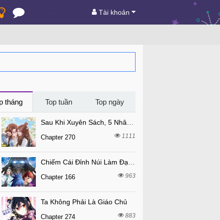
Tài khoản
p tháng
Top tuần
Top ngày
Sau Khi Xuyên Sách, 5 Nhân Cách Của Bạo Quân Đều Yêu Ta
1111
Chapter 270
Chiếm Cái Đỉnh Núi Làm Đại Vương
963
Chapter 166
Ta Không Phải Là Giáo Chủ
883
Chapter 274