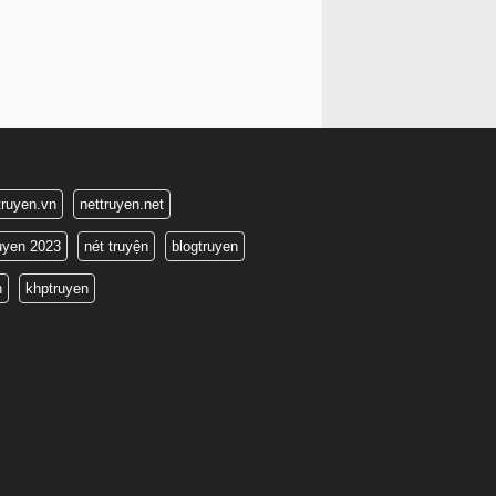
truyen.vn
nettruyen.net
ruyen 2023
nét truyện
blogtruyen
n
khptruyen