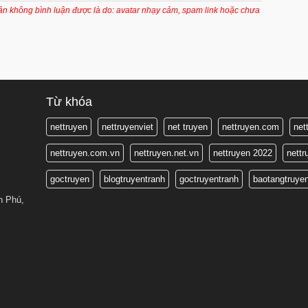
8 tháng trước
oản không bình luận được là do: avatar nhạy cảm, spam link hoặc chưa
8 tháng trước
8 tháng trước
8 tháng trước
8 tháng trước
Từ khóa
8 tháng trước
nettruyen
nettruyenviet
net truyen
nettruyen.com
net
8 tháng trước
nettruyen.com.vn
nettruyen.net.vn
nettruyen 2022
nett
8 tháng trước
goctruyen
blogtruyentranh
goctruyentranh
baotangtruye
8 tháng trước
n Phú,
8 tháng trước
8 tháng trước
8 tháng trước
8 tháng trước
8 tháng trước