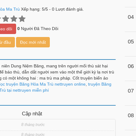
ỏa Ma Trù
Xếp hạng:
5
/
5
-
0
Lượt đánh giá.
04
0
Người Đã Theo Dõi
eo dõi
05
từ đầu
Đọc mới nhất
06
 niên Dung Niệm Băng, mang trên người mối thù sát hại
ể báo thù, dẫn dắt người xem vào một thế giới kỳ lạ nơi trù
có một không hai : ma trù ma pháp. Cốt truyện biến ảo
hả năng sáng tạo kinh người của Đường gia Tam Thiếu,
ọc truyện Băng Hỏa Ma Trù nettruyen online
,
truyện Băng
 bỏ qua, một cực phẩm
rù tại nettruyen miễn phí
07
Cập nhật
08
8 tháng trước
8 tháng trước