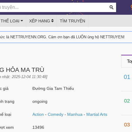
THỂ LOẠI
XẾP HẠNG
TÌM TRUYỆN
thức là NETTRUYENN.ORG. Cảm ơn bạn đã LUÔN ủng hộ NETTRUYEN!
To
G HỎA MA TRÙ
01
 nhật: 2025-12-04 11:30:48]
 giả
Đường Gia Tam Thiếu
02
h trạng
ongoing
ể loại
Action
-
Comedy
-
Manhua
-
Martial Arts
03
ợt xem
13496