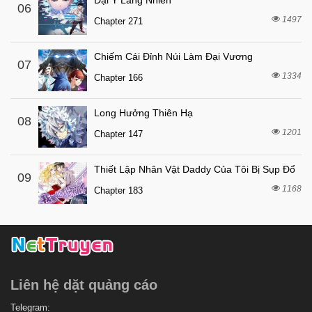
Đại Y Lăng Nhiên
06
4 tháng trước
Chapter 1
1497
Chapter 271
Chiếm Cái Đỉnh Núi Làm Đại Vương
07
1334
Chapter 166
Long Hưởng Thiên Hạ
08
1201
Chapter 147
Thiết Lập Nhân Vật Daddy Của Tôi Bị Sụp Đổ
09
1168
Chapter 183
Liên hệ dặt quảng cáo
Telegram: