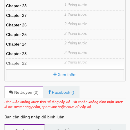
1 tháng trước
Chapter 28
1 tháng trước
Chapter 27
2 tháng trước
Chapter 26
2 tháng trước
Chapter 25
2 tháng trước
Chapter 24
2 tháng trước
Chapter 23
2 tháng trước
Chapter 22
2 tháng trước
Chapter 21
Xem thêm
3 tháng trước
Chapter 20
3 tháng trước
Chapter 19
Nettruyen (
0
)
Facebook (
)
3 tháng trước
Chapter 18
Bình luận không được tính để tăng cấp độ. Tài khoản không bình luận được
là do: avatar nhạy cảm, spam link hoặc chưa đủ cấp độ.
3 tháng trước
Chapter 17
Bạn cần đăng nhập để bình luận
3 tháng trước
Chapter 16
3 tháng trước