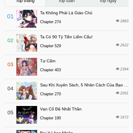
Chapter 15
Top tháng
Top tuần
Top ngày
3 tháng trước
Chapter 14
Ta Không Phải Là Giáo Chủ
01
4 tháng trước
Chapter 13
2883
Chapter 274
4 tháng trước
Chapter 12
Ta Có 90 Tỷ Tiền Liếm Cẩu!
4 tháng trước
Chapter 11
02
2622
Chapter 529
4 tháng trước
Chapter 10
4 tháng trước
Chapter 9
Tự Cẩm
03
4 tháng trước
Chapter 8
2394
Chapter 403
4 tháng trước
Chapter 7
Sau Khi Xuyên Sách, 5 Nhân Cách Của Bạo Quân Đều Yêu Ta
4 tháng trước
04
Chapter 6
2091
Chapter 270
4 tháng trước
Chapter 5
4 tháng trước
Chapter 4
Vạn Cổ Đệ Nhất Thần
05
4 tháng trước
1672
Chapter 3
Chapter 190
4 tháng trước
Chapter 2