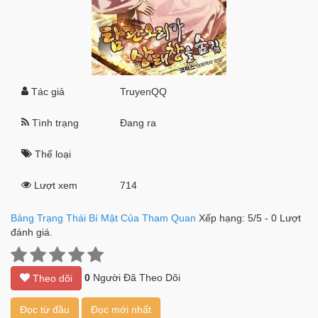
Tác giả
TruyenQQ
Tình trạng
Đang ra
Thể loại
Lượt xem
714
Bảng Trạng Thái Bí Mật Của Tham Quan
Xếp hạng:
5
/
5
-
0
Lượt
đánh giá.
0
Người Đã Theo Dõi
Theo dõi
Đọc từ đầu
Đọc mới nhất