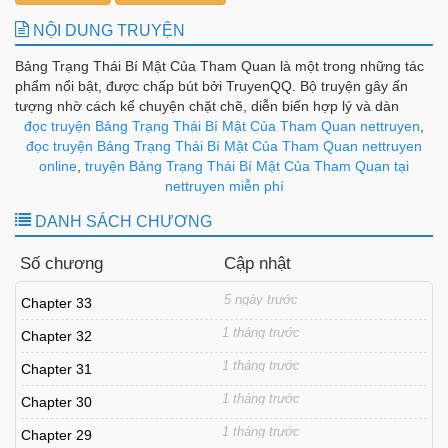
NỘI DUNG TRUYỆN
Bảng Trạng Thái Bí Mật Của Tham Quan là một trong những tác
phẩm nổi bật, được chấp bút bởi TruyenQQ. Bộ truyện gây ấn
tượng nhờ cách kể chuyện chặt chẽ, diễn biến hợp lý và dàn
nhân vật được xây dựng có chiều sâu, tạo nên sức hút bền bỉ
đọc truyện Bảng Trạng Thái Bí Mật Của Tham Quan nettruyen
,
theo từng chương.
đọc truyện Bảng Trạng Thái Bí Mật Của Tham Quan nettruyen
online
,
truyện Bảng Trạng Thái Bí Mật Của Tham Quan tại
nettruyen miễn phí
DANH SÁCH CHƯƠNG
Số chương
Cập nhật
5 ngày trước
Chapter 33
1 tháng trước
Chapter 32
1 tháng trước
Chapter 31
1 tháng trước
Chapter 30
1 tháng trước
Chapter 29