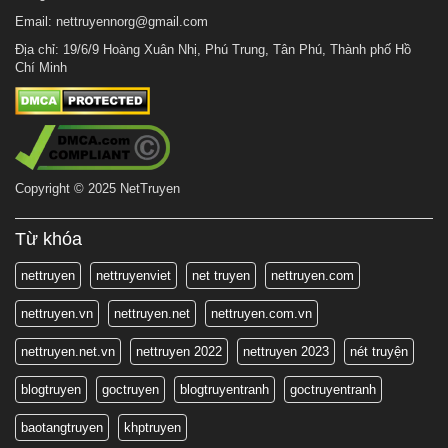
Email:
nettruyennorg@gmail.com
Địa chỉ: 19/6/9 Hoàng Xuân Nhị, Phú Trung, Tân Phú, Thành phố Hồ
Chí Minh
Copyright © 2025 NetTruyen
Từ khóa
nettruyen
nettruyenviet
net truyen
nettruyen.com
nettruyen.vn
nettruyen.net
nettruyen.com.vn
nettruyen.net.vn
nettruyen 2022
nettruyen 2023
nét truyện
blogtruyen
goctruyen
blogtruyentranh
goctruyentranh
baotangtruyen
khptruyen