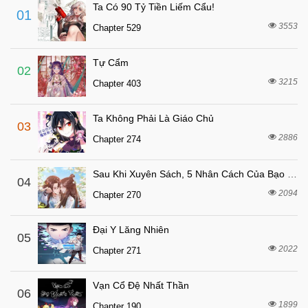
Chapter 146
Ta Có 90 Tỷ Tiền Liếm Cẩu!
01
4 tháng trước
Chapter 145
3553
Chapter 529
4 tháng trước
Chapter 144
Tự Cẩm
5 tháng trước
Chapter 143
02
3215
Chapter 403
5 tháng trước
Chapter 142
5 tháng trước
Chapter 141
Ta Không Phải Là Giáo Chủ
03
6 tháng trước
Chapter 140
2886
Chapter 274
6 tháng trước
Chapter 139
Sau Khi Xuyên Sách, 5 Nhân Cách Của Bạo Quân Đều Yêu Ta
6 tháng trước
04
Chapter 138
2094
Chapter 270
6 tháng trước
Chapter 137
7 tháng trước
Chapter 136
Đại Y Lăng Nhiên
05
7 tháng trước
2022
Chapter 135
Chapter 271
7 tháng trước
Chapter 134
Vạn Cổ Đệ Nhất Thần
06
7 tháng trước
Chapter 133
1899
Chapter 190