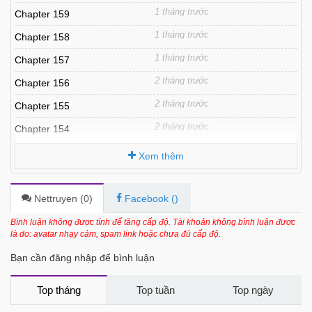
1 tháng trước
Chapter 159
1 tháng trước
Chapter 158
1 tháng trước
Chapter 157
2 tháng trước
Chapter 156
2 tháng trước
Chapter 155
2 tháng trước
Chapter 154
2 tháng trước
Chapter 153
Xem thêm
3 tháng trước
Chapter 152
3 tháng trước
Chapter 151
Nettruyen (
0
)
Facebook (
)
3 tháng trước
Chapter 150
Bình luận không được tính để tăng cấp độ. Tài khoản không bình luận được
là do: avatar nhạy cảm, spam link hoặc chưa đủ cấp độ.
3 tháng trước
Chapter 149
Bạn cần đăng nhập để bình luận
3 tháng trước
Chapter 148
4 tháng trước
Chapter 147
Top tháng
Top tuần
Top ngày
4 tháng trước