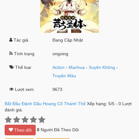
Tác giả
Đang Cập Nhật
Tình trạng
ongoing
Thể loại
Action
-
Manhua
-
Xuyên Không
-
Truyện Màu
Lượt xem
9673
Bắt Đầu Đánh Dấu Hoang Cổ Thánh Thể
Xếp hạng:
5
/
5
-
0
Lượt
đánh giá.
0
Người Đã Theo Dõi
Theo dõi