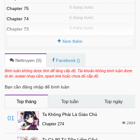
6 tháng trước
Chapter 75
6 tháng trước
Chapter 74
6 tháng trước
Chapter 73
6 tháng trước
Chapter 72
Xem thêm
6 tháng trước
Chapter 71
6 tháng trước
Chapter 70
Nettruyen (
0
)
Facebook (
)
6 tháng trước
Chapter 69
Bình luận không được tính để tăng cấp độ. Tài khoản không bình luận được
là do: avatar nhạy cảm, spam link hoặc chưa đủ cấp độ.
6 tháng trước
Chapter 68
Bạn cần đăng nhập để bình luận
6 tháng trước
Chapter 67
6 tháng trước
Chapter 66
Top tháng
Top tuần
Top ngày
6 tháng trước
Chapter 65
Ta Không Phải Là Giáo Chủ
01
6 tháng trước
Chapter 64
2884
Chapter 274
6 tháng trước
Chapter 63
Ta Có 90 Tỷ Tiền Liếm Cẩu!