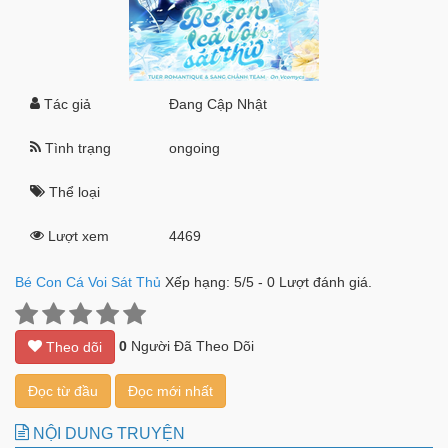
Tác giả
Đang Cập Nhật
Tình trạng
ongoing
Thể loại
Lượt xem
4469
Bé Con Cá Voi Sát Thủ
Xếp hạng:
5
/
5
-
0
Lượt đánh giá.
0
Người Đã Theo Dõi
Theo dõi
Đọc từ đầu
Đọc mới nhất
NỘI DUNG TRUYỆN