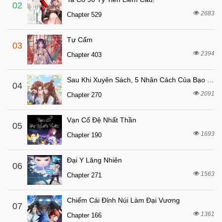
6 tháng trước
Chapter 62
02
2683
Chapter 529
6 tháng trước
Chapter 61
6 tháng trước
Chapter 60
Tự Cẩm
03
6 tháng trước
Chapter 59
2394
Chapter 403
6 tháng trước
Chapter 58
Sau Khi Xuyên Sách, 5 Nhân Cách Của Bạo Quân Đều Yêu Ta
6 tháng trước
04
Chapter 57
2091
Chapter 270
6 tháng trước
Chapter 56
6 tháng trước
Chapter 55
Vạn Cổ Đệ Nhất Thần
05
6 tháng trước
1693
Chapter 54
Chapter 190
6 tháng trước
Chapter 53
Đại Y Lăng Nhiên
06
6 tháng trước
Chapter 52
1563
Chapter 271
6 tháng trước
Chapter 51
6 tháng trước
Chapter 50
Chiếm Cái Đỉnh Núi Làm Đại Vương
07
1361
6 tháng trước
Chapter 166
Chapter 49