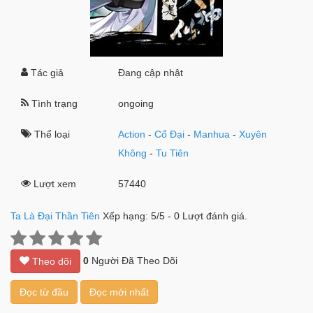
Tác giả
Đang cập nhật
Tình trạng
ongoing
Thể loại
Action
-
Cổ Đại
-
Manhua
-
Xuyên
Không
-
Tu Tiên
Lượt xem
57440
Ta Là Đại Thần Tiên
Xếp hạng:
5
/
5
-
0
Lượt đánh giá.
0
Người Đã Theo Dõi
Theo dõi
Đọc từ đầu
Đọc mới nhất