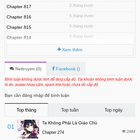
5 tháng trước
Chapter 817
5 tháng trước
Chapter 816
5 tháng trước
Chapter 815
5 tháng trước
Chapter 814
5 tháng trước
Chapter 813
Xem thêm
5 tháng trước
Chapter 812
5 tháng trước
Chapter 811
Nettruyen (
0
)
Facebook (
)
5 tháng trước
Chapter 810
Bình luận không được tính để tăng cấp độ. Tài khoản không bình luận được
là do: avatar nhạy cảm, spam link hoặc chưa đủ cấp độ.
5 tháng trước
Chapter 808
Bạn cần đăng nhập để bình luận
5 tháng trước
Chapter 807
5 tháng trước
Chapter 806
Top tháng
Top tuần
Top ngày
5 tháng trước
Chapter 805
Ta Không Phải Là Giáo Chủ
01
5 tháng trước
Chapter 804
2884
Chapter 274
5 tháng trước