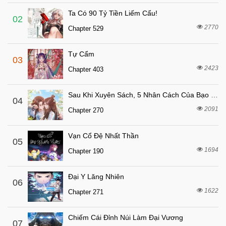
Chapter 803
Ta Có 90 Tỷ Tiền Liếm Cẩu!
5 tháng trước
Chapter 802
02
2770
Chapter 529
5 tháng trước
Chapter 801
5 tháng trước
Chapter 800
Tự Cẩm
03
5 tháng trước
Chapter 799
2423
Chapter 403
5 tháng trước
Chapter 798
Sau Khi Xuyên Sách, 5 Nhân Cách Của Bạo Quân Đều Yêu Ta
5 tháng trước
04
Chapter 797
2091
Chapter 270
5 tháng trước
Chapter 796.9
5 tháng trước
Chapter 796.8
Vạn Cổ Đệ Nhất Thần
05
5 tháng trước
1694
Chapter 796.7
Chapter 190
5 tháng trước
Chapter 796.6
Đại Y Lăng Nhiên
06
5 tháng trước
Chapter 796.5
1622
Chapter 271
5 tháng trước
Chapter 796.4
5 tháng trước
Chapter 796.3
Chiếm Cái Đỉnh Núi Làm Đại Vương
07