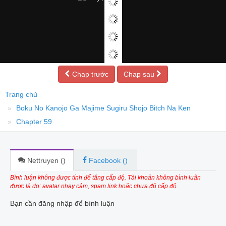
Chap trước
Chap sau
Trang chủ
Boku No Kanojo Ga Majime Sugiru Shojo Bitch Na Ken
Chapter 59
Nettruyen (
)
Facebook (
)
Bình luận không được tính để tăng cấp độ. Tài khoản không bình luận
được là do: avatar nhạy cảm, spam link hoặc chưa đủ cấp độ.
Bạn cần đăng nhập để bình luận