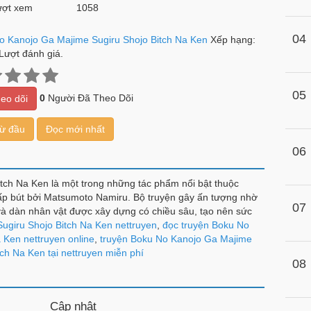
ợt xem
1058
04
o Kanojo Ga Majime Sugiru Shojo Bitch Na Ken
Xếp hạng:
Lượt đánh giá.
05
0
Người Đã Theo Dõi
eo dõi
từ đầu
Đọc mới nhất
06
tch Na Ken là một trong những tác phẩm nổi bật thuộc
p bút bởi Matsumoto Namiru. Bộ truyện gây ấn tượng nhờ
07
 và dàn nhân vật được xây dựng có chiều sâu, tạo nên sức
ugiru Shojo Bitch Na Ken nettruyen
,
đọc truyện Boku No
 Ken nettruyen online
,
truyện Boku No Kanojo Ga Majime
tch Na Ken tại nettruyen miễn phí
08
Cập nhật