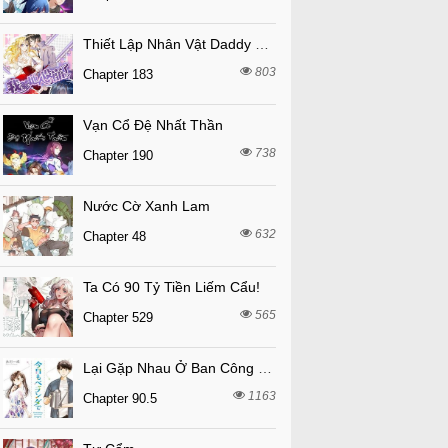
Thiết Lập Nhân Vật Daddy Của Tôi Bị Sụp Đổ
803
Chapter 183
Vạn Cổ Đệ Nhất Thần
738
Chapter 190
Nước Cờ Xanh Lam
632
Chapter 48
Ta Có 90 Tỷ Tiền Liếm Cẩu!
565
Chapter 529
Lại Gặp Nhau Ở Ban Công Rồi
1163
Chapter 90.5