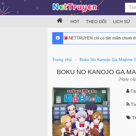
HOT
THEO DÕI
LỊCH SỬ
NETTRUYEN chỉ có tên miền chính 
Trang chủ
Boku No Kanojo Ga Majime S
BOKU NO KANOJO GA MA
[Ngày cập
Tác
Tìn
Th