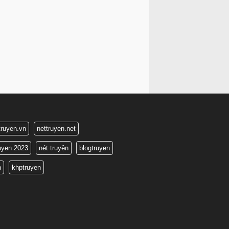
truyen.vn
nettruyen.net
ruyen 2023
nét truyện
blogtruyen
n
khptruyen