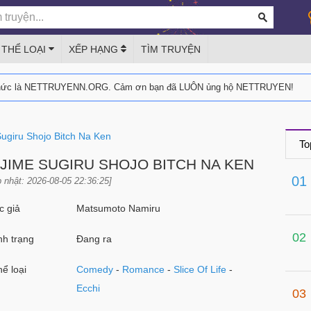
THỂ LOẠI
XẾP HẠNG
TÌM TRUYỆN
thức là NETTRUYENN.ORG. Cảm ơn bạn đã LUÔN ủng hộ NETTRUYEN!
ugiru Shojo Bitch Na Ken
To
JIME SUGIRU SHOJO BITCH NA KEN
01
 nhật: 2026-08-05 22:36:25]
 giả
Matsumoto Namiru
02
h trạng
Đang ra
ể loại
Comedy
-
Romance
-
Slice Of Life
-
Ecchi
03