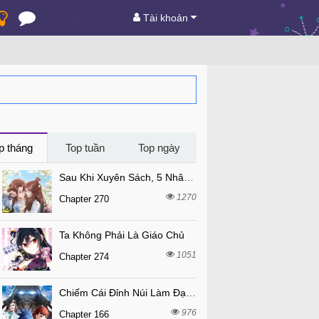
Tài khoản
p tháng
Top tuần
Top ngày
Sau Khi Xuyên Sách, 5 Nhân Cách Của Bạo Quân Đều Yêu Ta
1270
Chapter 270
Ta Không Phải Là Giáo Chủ
1051
Chapter 274
Chiếm Cái Đỉnh Núi Làm Đại Vương
976
Chapter 166