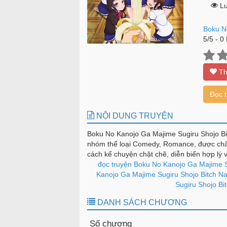
Lư
Boku N
5
/
5
-
0
Th
Đọc 
NỘI DUNG TRUYỆN
Boku No Kanojo Ga Majime Sugiru Shojo Bi
nhóm thể loại Comedy, Romance, được chấ
cách kể chuyện chặt chẽ, diễn biến hợp lý
hút bền bỉ theo từng chương.
đọc truyện Boku No Kanojo Ga Majime S
Kanojo Ga Majime Sugiru Shojo Bitch Na
Sugiru Shojo Bi
DANH SÁCH CHƯƠNG
Số chương