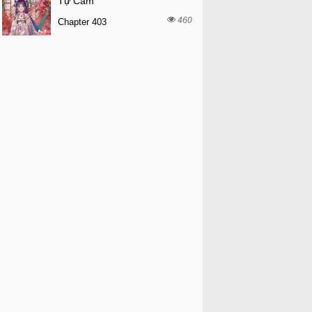
Tự Cẩm
460
Chapter 403