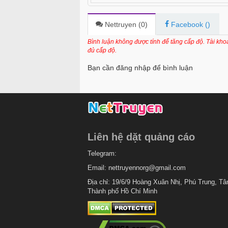
Chapter 50
Chapter 49
Nettruyen (
0
)
Facebook (
)
Chapter 48
Bình luận không được tính để tăng cấp độ. Tài kh
đủ cấp độ.
Chapter 47
Bạn cần đăng nhập để bình luận
Chapter 46
Chapter 45
Chapter 44
Chapter 43.6
Liên hệ dặt quảng cáo
Chapter 43.5
Telegram:
Chapter 43.2
Email:
nettruyennorg@gmail.com
Chapter 43.1
Địa chỉ: 19/6/9 Hoàng Xuân Nhị, Phú Trung, Tâ
Thành phố Hồ Chí Minh
Chapter 43
Chapter 42
Chapter 41