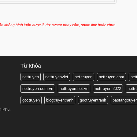
1 tháng trước
1 tháng trước
1 tháng trước
oản không bình luận được là do: avatar nhạy cảm, spam link hoặc chưa
1 tháng trước
1 tháng trước
1 tháng trước
1 tháng trước
Từ khóa
1 ngày trước
nettruyen
nettruyenviet
net truyen
nettruyen.com
net
1 ngày trước
nettruyen.com.vn
nettruyen.net.vn
nettruyen 2022
nett
1 tháng trước
goctruyen
blogtruyentranh
goctruyentranh
baotangtruye
1 tháng trước
n Phú,
1 tháng trước
1 tháng trước
1 tháng trước