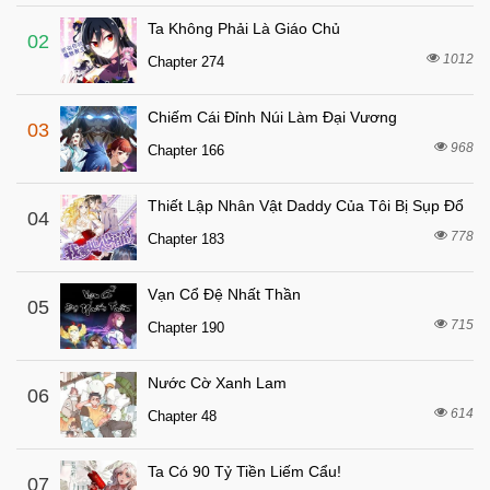
Chapter 37
Ta Không Phải Là Giáo Chủ
6 tháng trước
Chapter 36
02
1012
Chapter 274
6 tháng trước
Chapter 35
6 tháng trước
Chapter 34
Chiếm Cái Đỉnh Núi Làm Đại Vương
03
6 tháng trước
Chapter 33
968
Chapter 166
6 tháng trước
Chapter 32
Thiết Lập Nhân Vật Daddy Của Tôi Bị Sụp Đổ
6 tháng trước
04
Chapter 31
778
Chapter 183
6 tháng trước
Chapter 30
6 tháng trước
Chapter 29
Vạn Cổ Đệ Nhất Thần
05
6 tháng trước
715
Chapter 28
Chapter 190
6 tháng trước
Chapter 27
Nước Cờ Xanh Lam
06
6 tháng trước
Chapter 26
614
Chapter 48
6 tháng trước
Chapter 25
6 tháng trước
Chapter 24
Ta Có 90 Tỷ Tiền Liếm Cẩu!
07