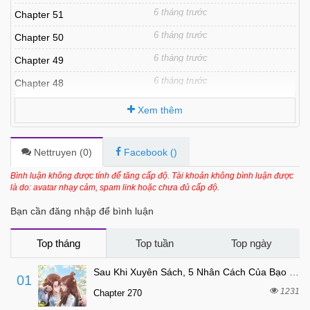
6 tháng trước
Chapter 51
6 tháng trước
Chapter 50
6 tháng trước
Chapter 49
6 tháng trước
Chapter 48
6 tháng trước
Chapter 47
Xem thêm
6 tháng trước
Chapter 45
6 tháng trước
Chapter 44
Nettruyen (
0
)
Facebook (
)
6 tháng trước
Chapter 43
Bình luận không được tính để tăng cấp độ. Tài khoản không bình luận được
là do: avatar nhạy cảm, spam link hoặc chưa đủ cấp độ.
6 tháng trước
Chapter 42
Bạn cần đăng nhập để bình luận
6 tháng trước
Chapter 41
6 tháng trước
Chapter 40
Top tháng
Top tuần
Top ngày
6 tháng trước
Chapter 39
Sau Khi Xuyên Sách, 5 Nhân Cách Của Bạo Quân Đều Yêu Ta
01
6 tháng trước
Chapter 38
1231
Chapter 270
6 tháng trước