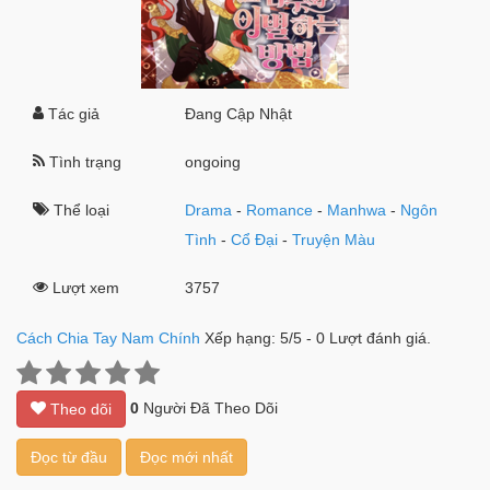
Tác giả
Đang Cập Nhật
Tình trạng
ongoing
Thể loại
Drama
-
Romance
-
Manhwa
-
Ngôn
Tình
-
Cổ Đại
-
Truyện Màu
Lượt xem
3757
Cách Chia Tay Nam Chính
Xếp hạng:
5
/
5
-
0
Lượt đánh giá.
0
Người Đã Theo Dõi
Theo dõi
Đọc từ đầu
Đọc mới nhất