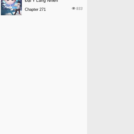
Đại Y Lăng Nhiên
933
Chapter 271