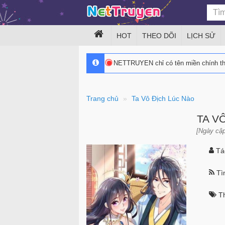
HOT
THEO DÕI
LỊCH SỬ
NETTRUYEN chỉ có tên miền chính 
Trang chủ
Ta Vô Địch Lúc Nào
TA V
[Ngày cập
Tác
Tìn
Th