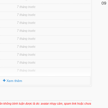
09
7 tháng trước
7 tháng trước
7 tháng trước
7 tháng trước
7 tháng trước
7 tháng trước
7 tháng trước
7 tháng trước
7 tháng trước
7 tháng trước
Xem thêm
7 tháng trước
7 tháng trước
7 tháng trước
oản không bình luận được là do: avatar nhạy cảm, spam link hoặc chưa