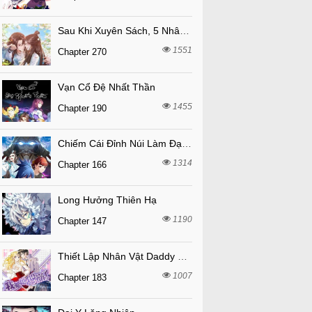
Sau Khi Xuyên Sách, 5 Nhân Cách Của Bạo Quân Đều Yêu Ta
1551
Chapter 270
Vạn Cổ Đệ Nhất Thần
1455
Chapter 190
Chiếm Cái Đỉnh Núi Làm Đại Vương
1314
Chapter 166
Long Hưởng Thiên Hạ
1190
Chapter 147
Thiết Lập Nhân Vật Daddy Của Tôi Bị Sụp Đổ
1007
Chapter 183