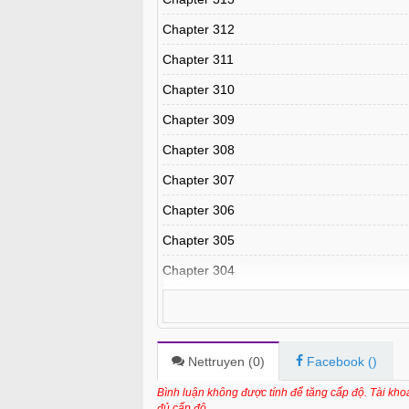
Chapter 312
Chapter 311
Chapter 310
Chapter 309
Chapter 308
Chapter 307
Chapter 306
Chapter 305
Chapter 304
Chapter 303
Chapter 302
Chapter 301
Nettruyen (
0
)
Facebook (
)
Chapter 300
Bình luận không được tính để tăng cấp độ. Tài kh
đủ cấp độ.