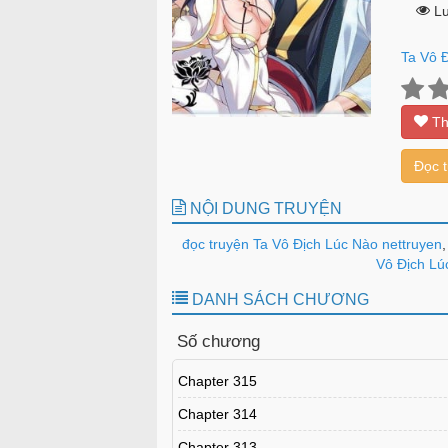
Lư
Ta Vô 
Th
Đọc 
NỘI DUNG TRUYỆN
đọc truyện Ta Vô Địch Lúc Nào nettruyen
,
Vô Địch Lú
DANH SÁCH CHƯƠNG
Số chương
Chapter 315
Chapter 314
Chapter 313