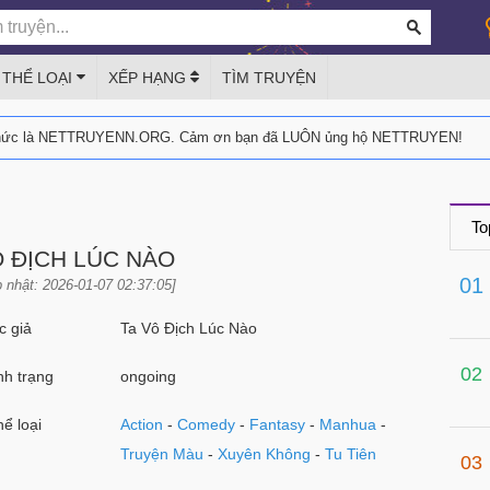
THỂ LOẠI
XẾP HẠNG
TÌM TRUYỆN
thức là NETTRUYENN.ORG. Cảm ơn bạn đã LUÔN ủng hộ NETTRUYEN!
To
Ô ĐỊCH LÚC NÀO
01
 nhật: 2026-01-07 02:37:05]
 giả
Ta Vô Địch Lúc Nào
02
h trạng
ongoing
ể loại
Action
-
Comedy
-
Fantasy
-
Manhua
-
Truyện Màu
-
Xuyên Không
-
Tu Tiên
03