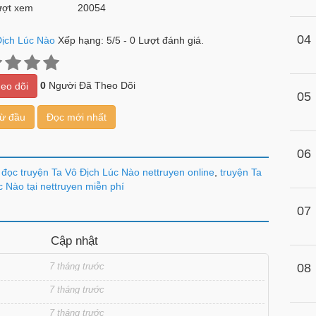
ợt xem
20054
04
Địch Lúc Nào
Xếp hạng:
5
/
5
-
0
Lượt đánh giá.
0
Người Đã Theo Dõi
eo dõi
05
từ đầu
Đọc mới nhất
06
đọc truyện Ta Vô Địch Lúc Nào nettruyen online
,
truyện Ta
c Nào tại nettruyen miễn phí
07
Cập nhật
7 tháng trước
08
7 tháng trước
7 tháng trước