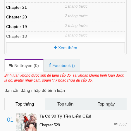
1 tháng trước
Chapter 21
2 tháng trước
Chapter 20
2 tháng trước
Chapter 19
2 tháng trước
Chapter 18
2 tháng trước
Chapter 17
Xem thêm
2 tháng trước
Chapter 16
3 tháng trước
Chapter 15
Nettruyen (
0
)
Facebook (
)
3 tháng trước
Chapter 14
Bình luận không được tính để tăng cấp độ. Tài khoản không bình luận được
là do: avatar nhạy cảm, spam link hoặc chưa đủ cấp độ.
3 tháng trước
Chapter 13
Bạn cần đăng nhập để bình luận
3 tháng trước
Chapter 12
3 tháng trước
Chapter 11
Top tháng
Top tuần
Top ngày
3 tháng trước
Chapter 10
Ta Có 90 Tỷ Tiền Liếm Cẩu!
01
3 tháng trước
Chapter 9
3553
Chapter 529