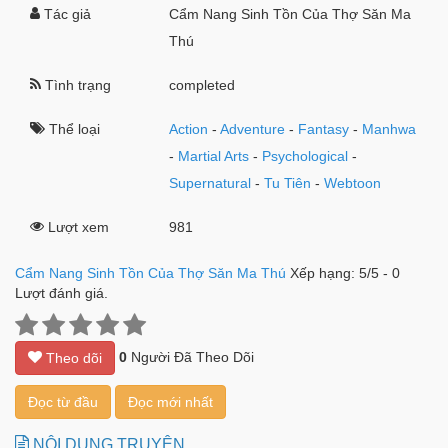
Tác giả
Cẩm Nang Sinh Tồn Của Thợ Săn Ma
Thú
Tình trạng
completed
Thể loại
Action
-
Adventure
-
Fantasy
-
Manhwa
-
Martial Arts
-
Psychological
-
Supernatural
-
Tu Tiên
-
Webtoon
Lượt xem
981
Cẩm Nang Sinh Tồn Của Thợ Săn Ma Thú
Xếp hạng:
5
/
5
-
0
Lượt đánh giá.
0
Người Đã Theo Dõi
Theo dõi
Đọc từ đầu
Đọc mới nhất
NỘI DUNG TRUYỆN