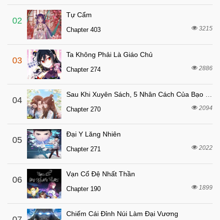
3 tháng trước
Chapter 8
Tự Cẩm
3 tháng trước
Chapter 7
02
3215
Chapter 403
3 tháng trước
Chapter 6
3 tháng trước
Chapter 5
Ta Không Phải Là Giáo Chủ
03
3 tháng trước
Chapter 4
2886
Chapter 274
3 tháng trước
Chapter 3
Sau Khi Xuyên Sách, 5 Nhân Cách Của Bạo Quân Đều Yêu Ta
3 tháng trước
04
Chapter 2
2094
Chapter 270
3 tháng trước
Chapter 1
3 tháng trước
Chapter 0
Đại Y Lăng Nhiên
05
2022
Chapter 271
Vạn Cổ Đệ Nhất Thần
06
1899
Chapter 190
Chiếm Cái Đỉnh Núi Làm Đại Vương
07