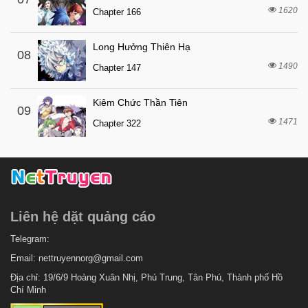
1620
Chapter 166
Long Hưởng Thiên Hạ
08
1490
Chapter 147
Kiêm Chức Thần Tiên
09
1471
Chapter 322
Liên hệ dặt quảng cáo
Telegram:
Email:
nettruyennorg@gmail.com
Địa chỉ: 19/6/9 Hoàng Xuân Nhị, Phú Trung, Tân Phú, Thành phố Hồ
Chí Minh