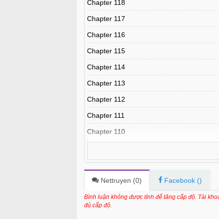
Chapter 118
Chapter 117
Chapter 116
Chapter 115
Chapter 114
Chapter 113
Chapter 112
Chapter 111
Chapter 110
Chapter 109.3
Chapter 109.2
Chapter 109.1
Nettruyen (
0
)
Facebook (
)
Chapter 109
Bình luận không được tính để tăng cấp độ. Tài kh
đủ cấp độ.
Chapter 108.9