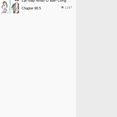
Lại Gặp Nhau Ở Ban Công Rồi
1167
Chapter 90.5