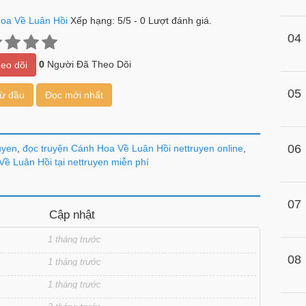
oa Về Luân Hồi
Xếp hạng:
5
/
5
-
0
Lượt đánh giá.
04
0
Người Đã Theo Dõi
eo dõi
05
từ đầu
Đọc mới nhất
06
uyen
,
đọc truyện Cánh Hoa Về Luân Hồi nettruyen online
,
ề Luân Hồi tại nettruyen miễn phí
07
Cập nhật
1 tháng trước
08
1 tháng trước
1 tháng trước