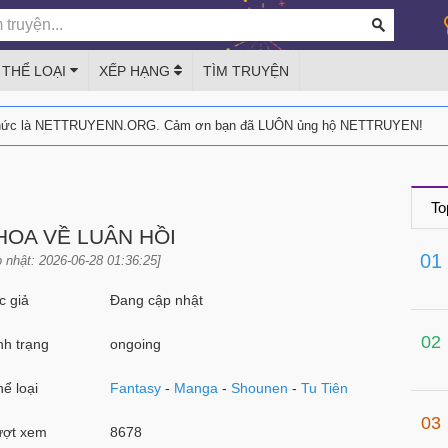
THỂ LOẠI
XẾP HẠNG
TÌM TRUYỆN
thức là NETTRUYENN.ORG. Cảm ơn bạn đã LUÔN ủng hộ NETTRUYEN!
To
HOA VỀ LUÂN HỒI
01
 nhật: 2026-06-28 01:36:25]
 giả
Đang cập nhật
02
h trạng
ongoing
ể loại
Fantasy
-
Manga
-
Shounen
-
Tu Tiên
03
ợt xem
8678