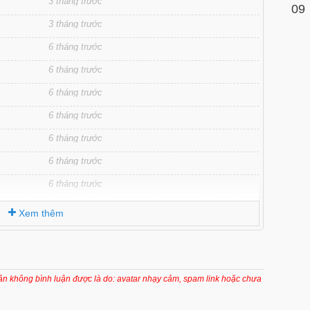
3 tháng trước
09
3 tháng trước
6 tháng trước
6 tháng trước
6 tháng trước
6 tháng trước
6 tháng trước
6 tháng trước
6 tháng trước
6 tháng trước
Xem thêm
6 tháng trước
7 tháng trước
6 tháng trước
oản không bình luận được là do: avatar nhạy cảm, spam link hoặc chưa
7 tháng trước