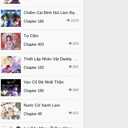
Chiếm Cái Đỉnh Núi Làm Đại Vương
1010
Chapter 166
Tự Cẩm
953
Chapter 403
Thiết Lập Nhân Vật Daddy Của Tôi Bị Sụp Đổ
891
Chapter 183
Vạn Cổ Đệ Nhất Thần
890
Chapter 190
Nước Cờ Xanh Lam
637
Chapter 48