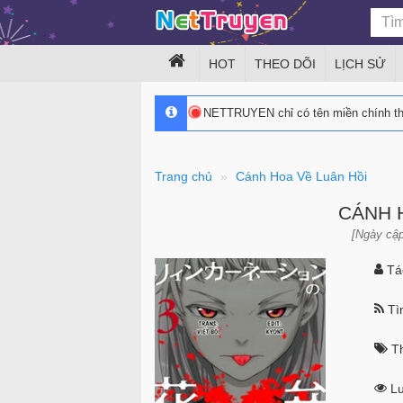
HOT
THEO DÕI
LỊCH SỬ
NETTRUYEN chỉ có tên miền chính 
Trang chủ
Cánh Hoa Về Luân Hồi
CÁNH 
[Ngày cập
Tác
Tìn
Th
Lư