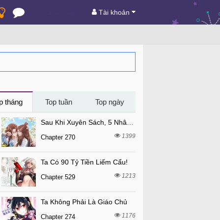
Tài khoản
p tháng
Top tuần
Top ngày
Sau Khi Xuyên Sách, 5 Nhân Cách Của Bạo Quân Đều Yêu Ta
1399
Chapter 270
Ta Có 90 Tỷ Tiền Liếm Cẩu!
1213
Chapter 529
Ta Không Phải Là Giáo Chủ
1176
Chapter 274