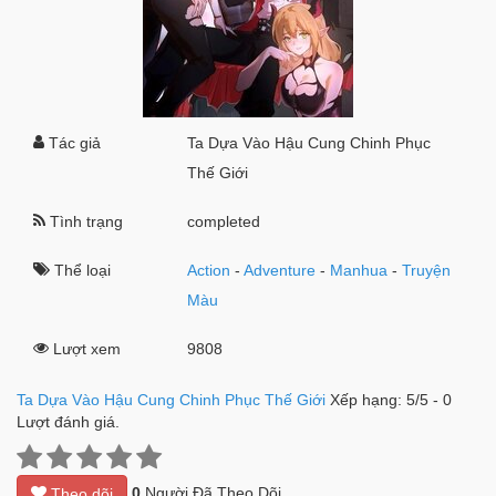
Tác giả
Ta Dựa Vào Hậu Cung Chinh Phục
Thế Giới
Tình trạng
completed
Thể loại
Action
-
Adventure
-
Manhua
-
Truyện
Màu
Lượt xem
9808
Ta Dựa Vào Hậu Cung Chinh Phục Thế Giới
Xếp hạng:
5
/
5
-
0
Lượt đánh giá.
0
Người Đã Theo Dõi
Theo dõi