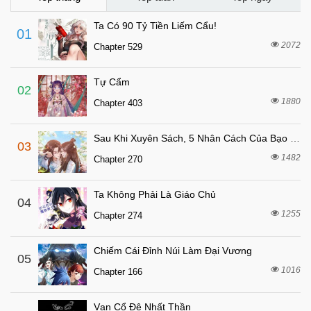
5 tháng trước
Chapter 98
Ta Có 90 Tỷ Tiền Liếm Cẩu!
01
5 tháng trước
Chapter 97
2072
Chapter 529
5 tháng trước
Chapter 96
Tự Cẩm
5 tháng trước
Chapter 95
02
1880
Chapter 403
5 tháng trước
Chapter 94
5 tháng trước
Chapter 93
Sau Khi Xuyên Sách, 5 Nhân Cách Của Bạo Quân Đều Yêu Ta
03
7 tháng trước
Chapter 92
1482
Chapter 270
7 tháng trước
Chapter 91
Ta Không Phải Là Giáo Chủ
7 tháng trước
04
Chapter 90
1255
Chapter 274
7 tháng trước
Chapter 89
7 tháng trước
Chapter 88
Chiếm Cái Đỉnh Núi Làm Đại Vương
05
7 tháng trước
1016
Chapter 87
Chapter 166
7 tháng trước
Chapter 86
Vạn Cổ Đệ Nhất Thần