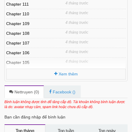
4 tháng trước
Chapter 111
4 tháng trước
Chapter 110
4 tháng trước
Chapter 109
4 tháng trước
Chapter 108
4 tháng trước
Chapter 107
4 tháng trước
Chapter 106
4 tháng trước
Chapter 105
4 tháng trước
Chapter 104
Xem thêm
4 tháng trước
Chapter 103
5 tháng trước
Chapter 102
Nettruyen (
0
)
Facebook (
)
5 tháng trước
Chapter 101
Bình luận không được tính để tăng cấp độ. Tài khoản không bình luận được
là do: avatar nhạy cảm, spam link hoặc chưa đủ cấp độ.
5 tháng trước
Chapter 100.1
Bạn cần đăng nhập để bình luận
5 tháng trước
Chapter 100
5 tháng trước
Chapter 99
Top tháng
Top tuần
Top ngày