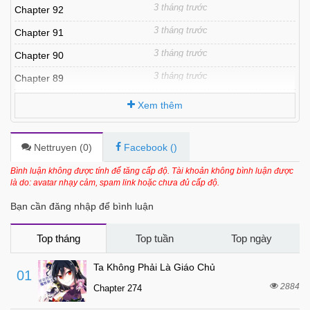
3 tháng trước
Chapter 92
3 tháng trước
Chapter 91
3 tháng trước
Chapter 90
3 tháng trước
Chapter 89
4 tháng trước
Chapter 88
Xem thêm
4 tháng trước
Chapter 87
4 tháng trước
Chapter 86
Nettruyen (
0
)
Facebook (
)
5 tháng trước
Chapter 85
Bình luận không được tính để tăng cấp độ. Tài khoản không bình luận được
là do: avatar nhạy cảm, spam link hoặc chưa đủ cấp độ.
5 tháng trước
Chapter 84
Bạn cần đăng nhập để bình luận
5 tháng trước
Chapter 83
5 tháng trước
Chapter 82
Top tháng
Top tuần
Top ngày
6 tháng trước
Chapter 81
Ta Không Phải Là Giáo Chủ
01
6 tháng trước
Chapter 80
2884
Chapter 274
6 tháng trước
Chapter 79