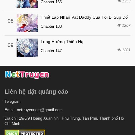
1353
6 tháng trước
Chapter 166
Chapter 65
6 tháng trước
Chapter 64
Thiết Lập Nhân Vật Daddy Của Tôi Bị Sụp Đổ
08
6 tháng trước
Chapter 63
1207
Chapter 183
6 tháng trước
Chapter 62
Long Hưởng Thiên Hạ
6 tháng trước
Chapter 61
09
1201
Chapter 147
6 tháng trước
Chapter 60
6 tháng trước
Chapter 59
6 tháng trước
Chapter 58
6 tháng trước
Chapter 57
Liên hệ dặt quảng cáo
6 tháng trước
Chapter 56
6 tháng trước
Telegram:
Chapter 55
Email:
nettruyennorg@gmail.com
6 tháng trước
Chapter 54
Địa chỉ: 19/6/9 Hoàng Xuân Nhị, Phú Trung, Tân Phú, Thành phố Hồ
6 tháng trước
Chapter 53
Chí Minh
6 tháng trước
Chapter 52