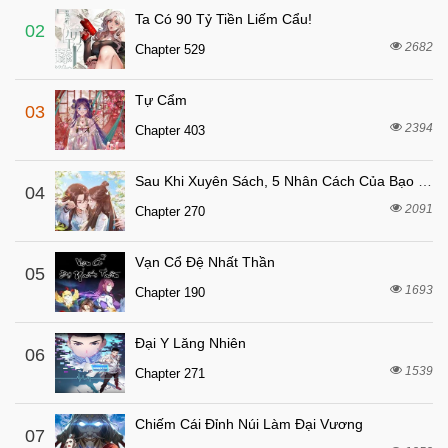
Ta Có 90 Tỷ Tiền Liếm Cẩu!
6 tháng trước
Chapter 78
02
2682
Chapter 529
6 tháng trước
Chapter 77
6 tháng trước
Chapter 76
Tự Cẩm
03
6 tháng trước
Chapter 75
2394
Chapter 403
6 tháng trước
Chapter 74
Sau Khi Xuyên Sách, 5 Nhân Cách Của Bạo Quân Đều Yêu Ta
6 tháng trước
04
Chapter 73
2091
Chapter 270
6 tháng trước
Chapter 72
6 tháng trước
Chapter 71
Vạn Cổ Đệ Nhất Thần
05
6 tháng trước
1693
Chapter 70
Chapter 190
6 tháng trước
Chapter 69
Đại Y Lăng Nhiên
06
6 tháng trước
Chapter 68
1539
Chapter 271
6 tháng trước
Chapter 67
6 tháng trước
Chapter 66
Chiếm Cái Đỉnh Núi Làm Đại Vương
07