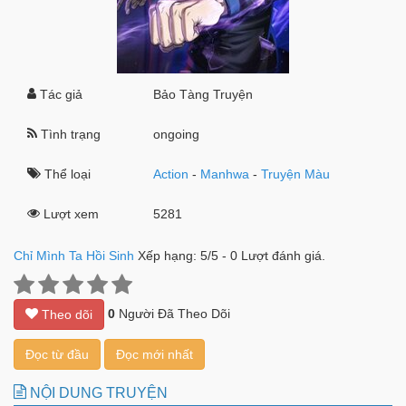
Tác giả
Bảo Tàng Truyện
Tình trạng
ongoing
Thể loại
Action
-
Manhwa
-
Truyện Màu
Lượt xem
5281
Chỉ Mình Ta Hồi Sinh
Xếp hạng:
5
/
5
-
0
Lượt đánh giá.
0
Người Đã Theo Dõi
Theo dõi
Đọc từ đầu
Đọc mới nhất
NỘI DUNG TRUYỆN