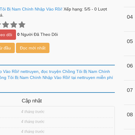
Tôi Bị Nam Chính Nhập Vào Rồi!
Xếp hạng:
5
/
5
-
0
Lượt
á.
04
0
Người Đã Theo Dõi
eo dõi
05
từ đầu
Đọc mới nhất
06
 Vào Rồi! nettruyen
,
đọc truyện Chồng Tôi Bị Nam Chính
ng Tôi Bị Nam Chính Nhập Vào Rồi! tại nettruyen miễn phí
07
Cập nhật
4 tháng trước
08
4 tháng trước
4 tháng trước