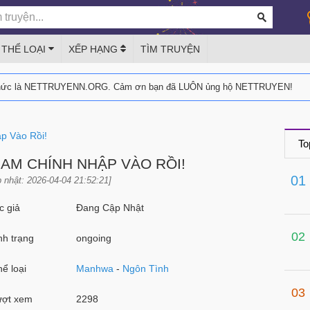
THỂ LOẠI
XẾP HẠNG
TÌM TRUYỆN
thức là NETTRUYENN.ORG. Cảm ơn bạn đã LUÔN ủng hộ NETTRUYEN!
p Vào Rồi!
To
NAM CHÍNH NHẬP VÀO RỒI!
01
 nhật: 2026-04-04 21:52:21]
 giả
Đang Cập Nhật
02
h trạng
ongoing
ể loại
Manhwa
-
Ngôn Tình
03
ợt xem
2298