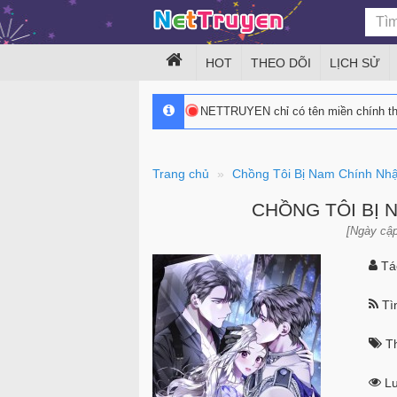
HOT
THEO DÕI
LỊCH SỬ
NETTRUYEN chỉ có tên miền chính 
Trang chủ
Chồng Tôi Bị Nam Chính Nhậ
CHỒNG TÔI BỊ 
[Ngày cập
Tác
Tìn
Th
Lư