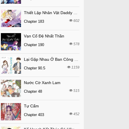
Thiết Lập Nhân Vật Daddy Của Tôi Bị Sụp Đổ
602
Chapter 183
Vạn Cổ Đệ Nhất Thần
578
Chapter 190
Lại Gặp Nhau Ở Ban Công Rồi
1159
Chapter 90.5
Nước Cờ Xanh Lam
515
Chapter 48
Tự Cẩm
452
Chapter 403