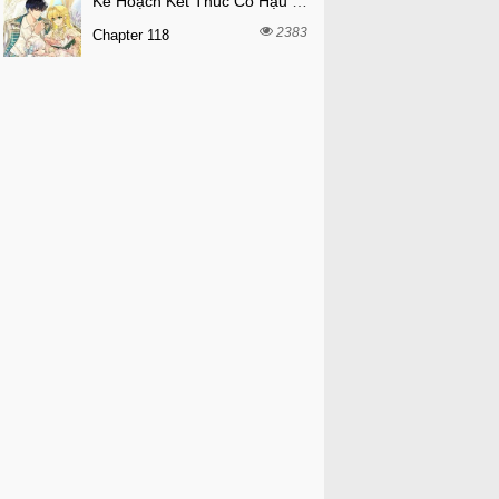
Kế Hoạch Kết Thúc Có Hậu Cho Nhân Vật Phản Diện
2383
Chapter 118