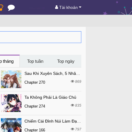
Tài khoản
p tháng
Top tuần
Top ngày
Sau Khi Xuyên Sách, 5 Nhân Cách Của Bạo Quân Đều Yêu Ta
869
Chapter 270
Ta Không Phải Là Giáo Chủ
835
Chapter 274
Chiếm Cái Đỉnh Núi Làm Đại Vương
797
Chapter 166