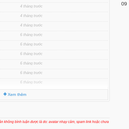
09
4 tháng trước
4 tháng trước
4 tháng trước
6 tháng trước
6 tháng trước
6 tháng trước
6 tháng trước
6 tháng trước
6 tháng trước
6 tháng trước
Xem thêm
6 tháng trước
6 tháng trước
6 tháng trước
oản không bình luận được là do: avatar nhạy cảm, spam link hoặc chưa