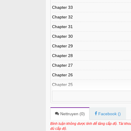
Chapter 33
Chapter 32
Chapter 31
Chapter 30
Chapter 29
Chapter 28
Chapter 27
Chapter 26
Chapter 25
Chapter 24
Chapter 23
Chapter 22
Nettruyen (
0
)
Facebook (
)
Chapter 21
Bình luận không được tính để tăng cấp độ. Tài kh
đủ cấp độ.