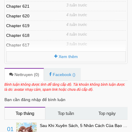
3 tuần trước
Chapter 621
4 tuần trước
Chapter 620
4 tuần trước
Chapter 619
4 tuần trước
Chapter 618
3 tuần trước
Chapter 617
1 tháng trước
Chapter 616
Xem thêm
1 tháng trước
Chapter 615
1 tháng trước
Chapter 614
Nettruyen (
0
)
Facebook (
)
1 tháng trước
Chapter 613
Bình luận không được tính để tăng cấp độ. Tài khoản không bình luận được
là do: avatar nhạy cảm, spam link hoặc chưa đủ cấp độ.
1 tháng trước
Chapter 612
Bạn cần đăng nhập để bình luận
1 tháng trước
Chapter 611
2 tháng trước
Chapter 610
Top tháng
Top tuần
Top ngày
2 tháng trước
Chapter 609
Sau Khi Xuyên Sách, 5 Nhân Cách Của Bạo Quân Đều Yêu Ta
01
2 tháng trước