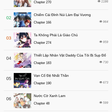
Chapter 608
1186
Chapter 270
2 tháng trước
Chapter 607
Chiếm Cái Đỉnh Núi Làm Đại Vương
2 tháng trước
Chapter 606
02
964
Chapter 166
2 tháng trước
Chapter 605
2 tháng trước
Chapter 604
Ta Không Phải Là Giáo Chủ
03
2 tháng trước
Chapter 603
959
Chapter 274
2 tháng trước
Chapter 602
Thiết Lập Nhân Vật Daddy Của Tôi Bị Sụp Đổ
2 tháng trước
04
Chapter 601
730
Chapter 183
2 tháng trước
Chapter 600
2 tháng trước
Chapter 599
Vạn Cổ Đệ Nhất Thần
05
3 tháng trước
673
Chapter 598
Chapter 190
3 tháng trước
Chapter 597
Nước Cờ Xanh Lam
06
3 tháng trước
Chapter 596
599
Chapter 48
3 tháng trước
Chapter 595