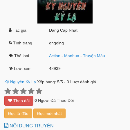
Tác giả
Đang Cập Nhật
Tình trạng
ongoing
Thể loại
Action
-
Manhua
-
Truyện Màu
Lượt xem
48939
Kỷ Nguyên Kỳ Lạ
Xếp hạng:
5
/
5
-
0
Lượt đánh giá.
0
Người Đã Theo Dõi
Theo dõi
Đọc từ đầu
Đọc mới nhất
NỘI DUNG TRUYỆN