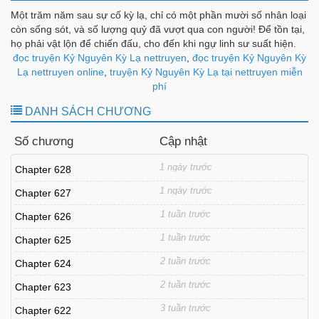
Một trăm năm sau sự cố kỳ lạ, chỉ có một phần mười số nhân loại
còn sống sót, và số lượng quỷ đã vượt qua con người! Để tồn tại,
họ phải vật lộn để chiến đấu, cho đến khi ngự linh sư suất hiện.
Sở hữu linh lực ngay từ khi họ được sinh ra, và không ngừng tu
đọc truyện Kỷ Nguyên Kỳ Lạ nettruyen
,
đọc truyện Kỷ Nguyên Kỳ
luyện linh quỷ khế ước của chính mình để chống lại ác linh. Thế
Lạ nettruyen online
,
truyện Kỷ Nguyên Kỳ Lạ tại nettruyen miễn
giới đã bước vào một kỷ nguyên cùng tồn tại với linh quỷ!
phí
DANH SÁCH CHƯƠNG
Số chương
Cập nhật
1 ngày trước
Chapter 628
1 ngày trước
Chapter 627
1 tuần trước
Chapter 626
1 tuần trước
Chapter 625
2 tuần trước
Chapter 624
2 tuần trước
Chapter 623
3 tuần trước
Chapter 622