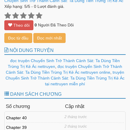
Chuyển Sinh Trở Thành Cảnh Sát: Ta Dùng Tiền Trừng Trị Kẻ Ác
Xếp hạng:
5
/
5
-
0
Lượt đánh giá.
0
Người Đã Theo Dõi
Theo dõi
Đọc từ đầu
Đọc mới nhất
NỘI DUNG TRUYỆN
đọc truyện Chuyển Sinh Trở Thành Cảnh Sát: Ta Dùng Tiền
Trừng Trị Kẻ Ác nettruyen
,
đọc truyện Chuyển Sinh Trở Thành
Cảnh Sát: Ta Dùng Tiền Trừng Trị Kẻ Ác nettruyen online
,
truyện
Chuyển Sinh Trở Thành Cảnh Sát: Ta Dùng Tiền Trừng Trị Kẻ Ác
tại nettruyen miễn phí
DANH SÁCH CHƯƠNG
Số chương
Cập nhật
2 tháng trước
Chapter 40
2 tháng trước
Chapter 39