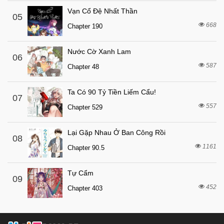
7 tháng trước
Chapter 11
Vạn Cổ Đệ Nhất Thần
05
7 tháng trước
668
Chapter 10
Chapter 190
7 tháng trước
Chapter 9
Nước Cờ Xanh Lam
06
7 tháng trước
Chapter 8
587
Chapter 48
7 tháng trước
Chapter 7
7 tháng trước
Chapter 6
Ta Có 90 Tỷ Tiền Liếm Cẩu!
07
557
7 tháng trước
Chapter 529
Chapter 5
7 tháng trước
Chapter 4
Lại Gặp Nhau Ở Ban Công Rồi
08
7 tháng trước
Chapter 3
1161
Chapter 90.5
7 tháng trước
Chapter 2
Tự Cẩm
7 tháng trước
Chapter 1
09
452
Chapter 403
7 tháng trước
Chapter 0