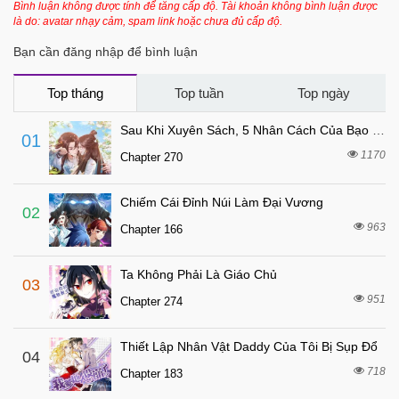
7 tháng trước
Chapter 25
Bình luận không được tính để tăng cấp độ. Tài khoản không bình luận được
là do: avatar nhạy cảm, spam link hoặc chưa đủ cấp độ.
7 tháng trước
Chapter 24
Bạn cần đăng nhập để bình luận
7 tháng trước
Chapter 23
7 tháng trước
Chapter 22
Top tháng
Top tuần
Top ngày
7 tháng trước
Chapter 21
Sau Khi Xuyên Sách, 5 Nhân Cách Của Bạo Quân Đều Yêu Ta
01
7 tháng trước
Chapter 20
1170
Chapter 270
7 tháng trước
Chapter 19
Chiếm Cái Đỉnh Núi Làm Đại Vương
7 tháng trước
Chapter 18
02
963
Chapter 166
7 tháng trước
Chapter 17
7 tháng trước
Chapter 16
Ta Không Phải Là Giáo Chủ
03
7 tháng trước
Chapter 15
951
Chapter 274
7 tháng trước
Chapter 14
Thiết Lập Nhân Vật Daddy Của Tôi Bị Sụp Đổ
7 tháng trước
04
Chapter 13
718
Chapter 183
7 tháng trước
Chapter 12