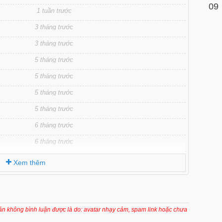
09
1 tuần trước
3 tháng trước
3 tháng trước
5 tháng trước
5 tháng trước
5 tháng trước
5 tháng trước
6 tháng trước
6 tháng trước
6 tháng trước
Xem thêm
6 tháng trước
6 tháng trước
6 tháng trước
oản không bình luận được là do: avatar nhạy cảm, spam link hoặc chưa