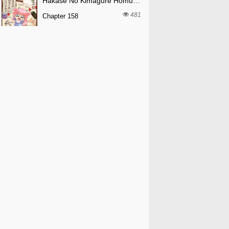
Hakase No Kimagure Homunculus
481
Chapter 158