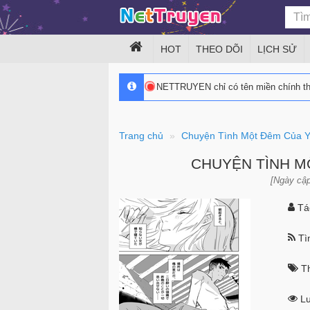
HOT
THEO DÕI
LỊCH SỬ
NETTRUYEN chỉ có tên miền chính 
Trang chủ
Chuyện Tình Một Đêm Của Y
CHUYỆN TÌNH M
[Ngày cập
Tác
Tìn
Th
Lư