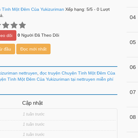
 Tình Một Đêm Của Yukizuriman
Xếp hạng:
5
/
5
-
0
Lượt
á.
04
0
Người Đã Theo Dõi
eo dõi
05
từ đầu
Đọc mới nhất
06
izuriman nettruyen
,
đọc truyện Chuyện Tình Một Đêm Của
ện Tình Một Đêm Của Yukizuriman tại nettruyen miễn phí
07
Cập nhật
1 tuần trước
08
1 tuần trước
1 tuần trước