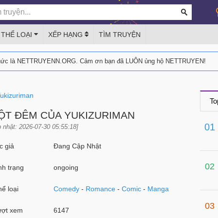
THỂ LOẠI
XẾP HẠNG
TÌM TRUYỆN
thức là NETTRUYENN.ORG. Cảm ơn bạn đã LUÔN ủng hộ NETTRUYEN!
ukizuriman
To
ỘT ĐÊM CỦA YUKIZURIMAN
01
 nhật: 2026-07-30 05:55:18]
 giả
Đang Cập Nhật
02
h trạng
ongoing
ể loại
Comedy
-
Romance
-
Comic
-
Manga
03
ợt xem
6147