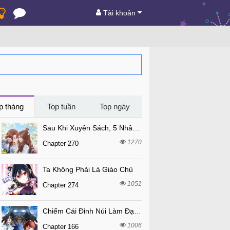
Tài khoản
p tháng
Top tuần
Top ngày
Sau Khi Xuyên Sách, 5 Nhân Cách Của Bạo Quân Đều Yêu Ta
1270
Chapter 270
Ta Không Phải Là Giáo Chủ
1051
Chapter 274
Chiếm Cái Đỉnh Núi Làm Đại Vương
1006
Chapter 166