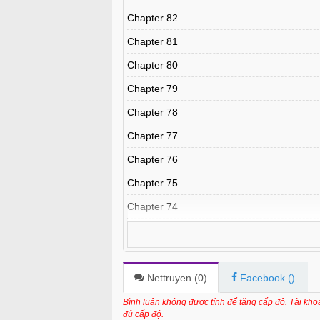
Chapter 82
Chapter 81
Chapter 80
Chapter 79
Chapter 78
Chapter 77
Chapter 76
Chapter 75
Chapter 74
Chapter 73
Chapter 72
Chapter 71
Nettruyen (
0
)
Facebook (
)
Chapter 70
Bình luận không được tính để tăng cấp độ. Tài kh
đủ cấp độ.