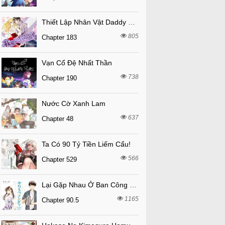
Thiết Lập Nhân Vật Daddy Của Tôi Bị Sụp Đổ
805
Chapter 183
Vạn Cổ Đệ Nhất Thần
738
Chapter 190
Nước Cờ Xanh Lam
637
Chapter 48
Ta Có 90 Tỷ Tiền Liếm Cẩu!
566
Chapter 529
Lại Gặp Nhau Ở Ban Công Rồi
1165
Chapter 90.5