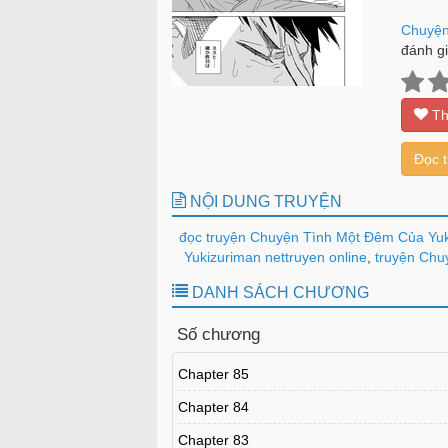
Chuyện
đánh gi
Th
Đọc 
NỘI DUNG TRUYỆN
đọc truyện Chuyện Tình Một Đêm Của Yuk
Yukizuriman nettruyen online
,
truyện Chuy
DANH SÁCH CHƯƠNG
Số chương
Chapter 85
Chapter 84
Chapter 83