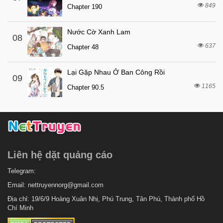
849
7 tháng trước
Chapter 190
Chapter 4
7 tháng trước
Chapter 3
Nước Cờ Xanh Lam
08
7 tháng trước
Chapter 2
637
Chapter 48
7 tháng trước
Chapter 1
Lại Gặp Nhau Ở Ban Công Rồi
09
1165
Chapter 90.5
Liên hệ dặt quảng cáo
Telegram:
Email:
nettruyennorg@gmail.com
Địa chỉ: 19/6/9 Hoàng Xuân Nhị, Phú Trung, Tân Phú, Thành phố Hồ
Chí Minh