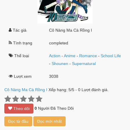
Tác giả
Cô Nàng Ma Cà Rồng I
Tình trạng
completed
Thể loại
Action
-
Anime
-
Romance
-
School Life
-
Shounen
-
Supernatural
Lượt xem
3038
Cô Nàng Ma Cà Rồng I
Xếp hạng:
5
/
5
-
0
Lượt đánh giá.
0
Người Đã Theo Dõi
Theo dõi
Đọc từ đầu
Đọc mới nhất