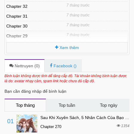
7 tháng trước
Chapter 32
7 tháng trước
Chapter 31
7 tháng trước
Chapter 30
7 tháng trước
Chapter 29
7 tháng trước
Chapter 27
Xem thêm
7 tháng trước
Chapter 26
7 tháng trước
Chapter 25
Nettruyen (
0
)
Facebook (
)
7 tháng trước
Chapter 24
Bình luận không được tính để tăng cấp độ. Tài khoản không bình luận được
là do: avatar nhạy cảm, spam link hoặc chưa đủ cấp độ.
7 tháng trước
Chapter 23
Bạn cần đăng nhập để bình luận
7 tháng trước
Chapter 22
7 tháng trước
Chapter 21
Top tháng
Top tuần
Top ngày
7 tháng trước
Chapter 20
Sau Khi Xuyên Sách, 5 Nhân Cách Của Bạo Quân Đều Yêu Ta
01
7 tháng trước
Chapter 19
1354
Chapter 270
7 tháng trước