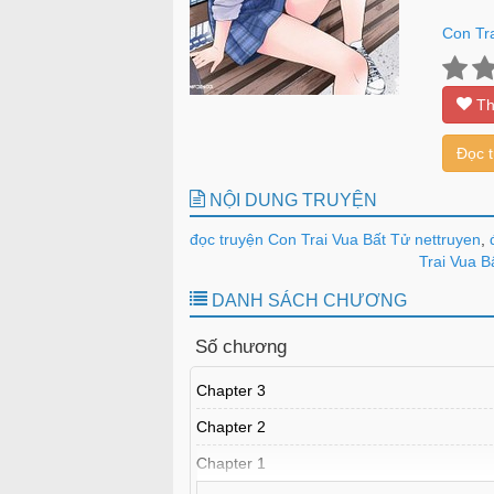
Con Tr
Th
Đọc 
NỘI DUNG TRUYỆN
đọc truyện Con Trai Vua Bất Tử nettruyen
,
đ
Trai Vua B
DANH SÁCH CHƯƠNG
Số chương
Chapter 3
Chapter 2
Chapter 1