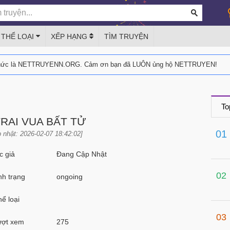
THỂ LOẠI
XẾP HẠNG
TÌM TRUYỆN
thức là NETTRUYENN.ORG. Cảm ơn bạn đã LUÔN ủng hộ NETTRUYEN!
To
RAI VUA BẤT TỬ
01
 nhật: 2026-02-07 18:42:02]
 giả
Đang Cập Nhật
02
h trạng
ongoing
ể loại
03
ợt xem
275