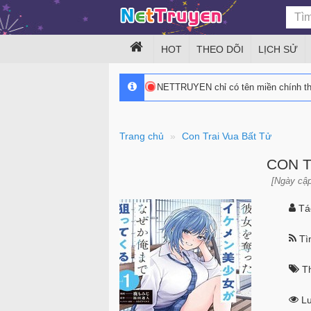
HOT
THEO DÕI
LỊCH SỬ
NETTRUYEN chỉ có tên miền chính 
Trang chủ
Con Trai Vua Bất Tử
CON T
[Ngày cập
Tác
Tìn
Th
Lư