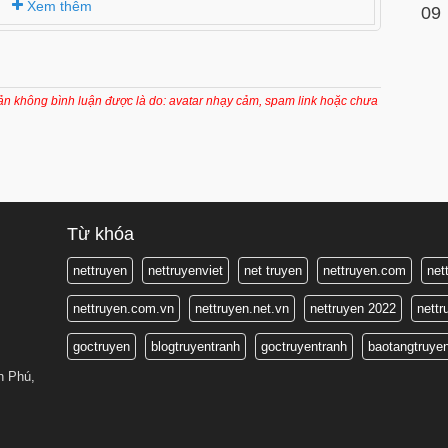
Xem thêm
09
oản không bình luận được là do: avatar nhạy cảm, spam link hoặc chưa
Từ khóa
nettruyen
nettruyenviet
net truyen
nettruyen.com
net
nettruyen.com.vn
nettruyen.net.vn
nettruyen 2022
nett
goctruyen
blogtruyentranh
goctruyentranh
baotangtruye
n Phú,