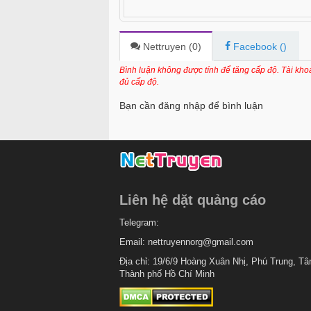
Nettruyen (
0
)
Facebook (
)
Bình luận không được tính để tăng cấp độ. Tài kh
đủ cấp độ.
Bạn cần đăng nhập để bình luận
Liên hệ dặt quảng cáo
Telegram:
Email:
nettruyennorg@gmail.com
Địa chỉ: 19/6/9 Hoàng Xuân Nhị, Phú Trung, Tâ
Thành phố Hồ Chí Minh