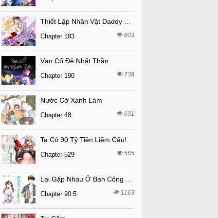
Thiết Lập Nhân Vật Daddy Của Tôi Bị Sụp Đổ
803
Chapter 183
Vạn Cổ Đệ Nhất Thần
738
Chapter 190
Nước Cờ Xanh Lam
631
Chapter 48
Ta Có 90 Tỷ Tiền Liếm Cẩu!
565
Chapter 529
Lại Gặp Nhau Ở Ban Công Rồi
1163
Chapter 90.5