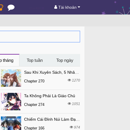
Tài khoản
p tháng
Top tuần
Top ngày
Sau Khi Xuyên Sách, 5 Nhân Cách Của Bạo Quân Đều Yêu Ta
1270
Chapter 270
Ta Không Phải Là Giáo Chủ
1051
Chapter 274
Chiếm Cái Đỉnh Núi Làm Đại Vương
974
Chapter 166