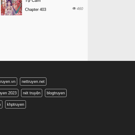
Tự Cẩm
460
Chapter 403
truyen.vn
nettruyen.net
ruyen 2023
nét truyện
blogtruyen
n
khptruyen