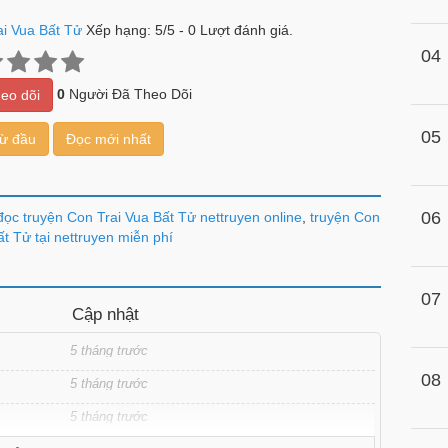
ai Vua Bất Tử
Xếp hạng:
5
/
5
-
0
Lượt đánh giá.
04
0
Người Đã Theo Dõi
eo dõi
05
từ đầu
Đọc mới nhất
06
ọc truyện Con Trai Vua Bất Tử nettruyen online
,
truyện Con
ất Tử tại nettruyen miễn phí
07
Cập nhật
5 tháng trước
08
5 tháng trước
5 tháng trước