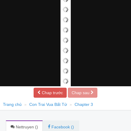
Chap trước
Chap sau
Trang chủ
Con Trai Vua Bất Tử
Chapter 3
Nettruyen (
)
Facebook (
)