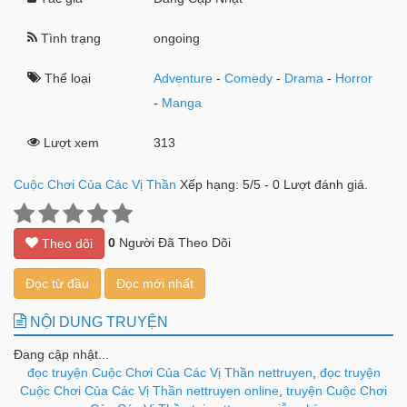
Tình trạng
ongoing
Thể loại
Adventure
-
Comedy
-
Drama
-
Horror
-
Manga
Lượt xem
313
Cuộc Chơi Của Các Vị Thần
Xếp hạng:
5
/
5
-
0
Lượt đánh giá.
0
Người Đã Theo Dõi
Theo dõi
Đọc từ đầu
Đọc mới nhất
NỘI DUNG TRUYỆN
Đang cập nhật...
đọc truyện Cuộc Chơi Của Các Vị Thần nettruyen
,
đọc truyện
Cuộc Chơi Của Các Vị Thần nettruyen online
,
truyện Cuộc Chơi