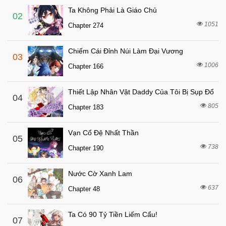
Ta Không Phải Là Giáo Chủ
02
1051
Chapter 274
Chiếm Cái Đỉnh Núi Làm Đại Vương
03
1006
Chapter 166
Thiết Lập Nhân Vật Daddy Của Tôi Bị Sụp Đổ
04
805
Chapter 183
Vạn Cổ Đệ Nhất Thần
05
738
Chapter 190
Nước Cờ Xanh Lam
06
637
Chapter 48
Ta Có 90 Tỷ Tiền Liếm Cẩu!
07