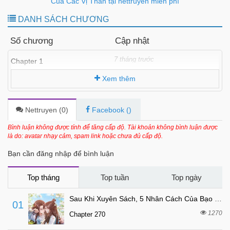
Của Các Vị Thần tại nettruyen miễn phí
DANH SÁCH CHƯƠNG
Số chương
Cập nhật
7 tháng trước
Chapter 1
Xem thêm
Nettruyen (
0
)
Facebook (
)
Bình luận không được tính để tăng cấp độ. Tài khoản không bình luận được
là do: avatar nhạy cảm, spam link hoặc chưa đủ cấp độ.
Bạn cần đăng nhập để bình luận
Top tháng
Top tuần
Top ngày
Sau Khi Xuyên Sách, 5 Nhân Cách Của Bạo Quân Đều Yêu Ta
01
1270
Chapter 270