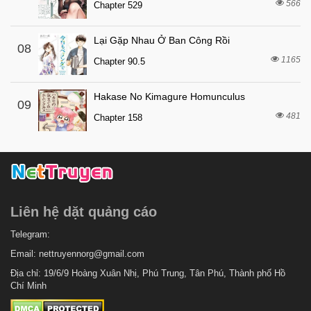
566
Chapter 529
Lại Gặp Nhau Ở Ban Công Rồi
08
1165
Chapter 90.5
Hakase No Kimagure Homunculus
09
481
Chapter 158
Liên hệ dặt quảng cáo
Telegram:
Email:
nettruyennorg@gmail.com
Địa chỉ: 19/6/9 Hoàng Xuân Nhị, Phú Trung, Tân Phú, Thành phố Hồ
Chí Minh