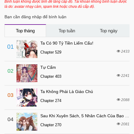
Bình luận không được tính để tăng cấp độ. Tài khoản không bình luận được
là do: avatar nhạy cảm, spam link hoặc chưa đủ cấp độ.
Bạn cần đăng nhập để bình luận
Top tháng
Top tuần
Top ngày
Ta Có 90 Tỷ Tiền Liếm Cẩu!
01
2433
Chapter 529
Tự Cẩm
02
2241
Chapter 403
Ta Không Phải Là Giáo Chủ
03
2088
Chapter 274
Sau Khi Xuyên Sách, 5 Nhân Cách Của Bạo Quân Đều Yêu Ta
04
2081
Chapter 270