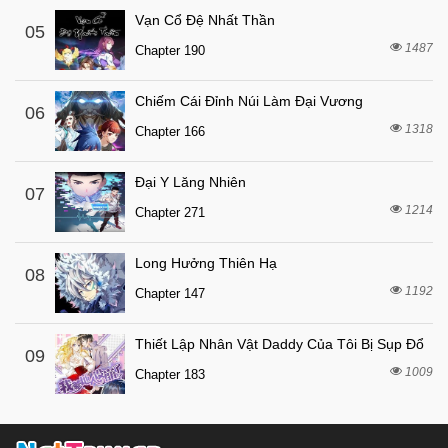
Vạn Cổ Đệ Nhất Thần
05
1487
Chapter 190
Chiếm Cái Đỉnh Núi Làm Đại Vương
06
1318
Chapter 166
Đại Y Lăng Nhiên
07
1214
Chapter 271
Long Hưởng Thiên Hạ
08
1192
Chapter 147
Thiết Lập Nhân Vật Daddy Của Tôi Bị Sụp Đổ
09
1009
Chapter 183