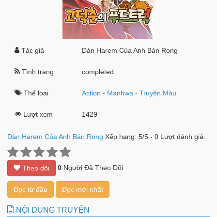
Tác giả
Dàn Harem Của Anh Bán Rong
Tình trạng
completed
Thể loại
Action
-
Manhwa
-
Truyện Màu
Lượt xem
1429
Dàn Harem Của Anh Bán Rong
Xếp hạng:
5
/
5
-
0
Lượt đánh giá.
0
Người Đã Theo Dõi
Theo dõi
Đọc từ đầu
Đọc mới nhất
NỘI DUNG TRUYỆN