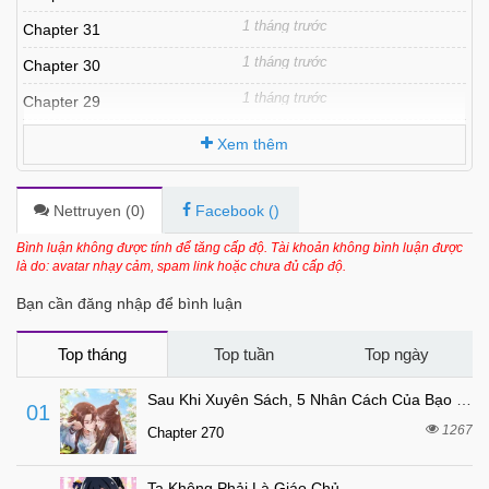
1 tháng trước
Chapter 31
1 tháng trước
Chapter 30
1 tháng trước
Chapter 29
3 tháng trước
Chapter 28
Xem thêm
3 tháng trước
Chapter 27
3 tháng trước
Chapter 26
Nettruyen (
0
)
Facebook (
)
3 tháng trước
Chapter 25
Bình luận không được tính để tăng cấp độ. Tài khoản không bình luận được
là do: avatar nhạy cảm, spam link hoặc chưa đủ cấp độ.
3 tháng trước
Chapter 24
Bạn cần đăng nhập để bình luận
3 tháng trước
Chapter 23
3 tháng trước
Chapter 22
Top tháng
Top tuần
Top ngày
3 tháng trước
Chapter 21
Sau Khi Xuyên Sách, 5 Nhân Cách Của Bạo Quân Đều Yêu Ta
01
3 tháng trước
Chapter 20
1267
Chapter 270
3 tháng trước
Chapter 19
Ta Không Phải Là Giáo Chủ