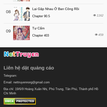
7 tháng trước
Chapter 4
Lại Gặp Nhau Ở Ban Công Rồi
08
7 tháng trước
Chapter 3
1162
Chapter 90.5
7 tháng trước
Chapter 2
Tự Cẩm
7 tháng trước
Chapter 1
09
459
Chapter 403
Liên hệ dặt quảng cáo
Telegram:
Email:
nettruyennorg@gmail.com
Địa chỉ: 19/6/9 Hoàng Xuân Nhị, Phú Trung, Tân Phú, Thành phố Hồ
Chí Minh