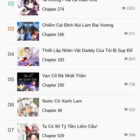
3 tháng trước
Chapter 18
02
1051
Chapter 274
3 tháng trước
Chapter 17
3 tháng trước
Chapter 16
Chiếm Cái Đỉnh Núi Làm Đại Vương
03
3 tháng trước
Chapter 15
971
Chapter 166
3 tháng trước
Chapter 14
Thiết Lập Nhân Vật Daddy Của Tôi Bị Sụp Đổ
3 tháng trước
04
Chapter 13
803
Chapter 183
3 tháng trước
Chapter 12
3 tháng trước
Chapter 11
Vạn Cổ Đệ Nhất Thần
05
3 tháng trước
736
Chapter 10
Chapter 190
3 tháng trước
Chapter 9
Nước Cờ Xanh Lam
06
3 tháng trước
Chapter 8
622
Chapter 48
3 tháng trước
Chapter 7
7 tháng trước
Chapter 6
Ta Có 90 Tỷ Tiền Liếm Cẩu!
07
564
7 tháng trước
Chapter 529
Chapter 5