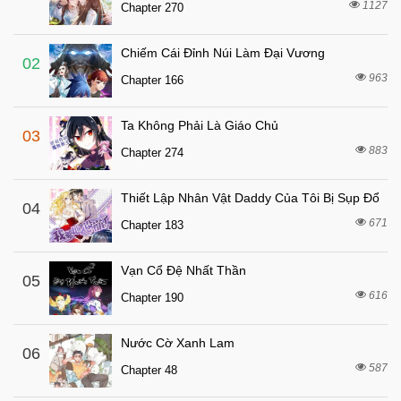
Chapter 35
1127
Chapter 270
7 tháng trước
Chapter 34
Chiếm Cái Đỉnh Núi Làm Đại Vương
7 tháng trước
Chapter 33
02
963
Chapter 166
7 tháng trước
Chapter 32
7 tháng trước
Chapter 31
Ta Không Phải Là Giáo Chủ
03
7 tháng trước
Chapter 30
883
Chapter 274
7 tháng trước
Chapter 29
Thiết Lập Nhân Vật Daddy Của Tôi Bị Sụp Đổ
7 tháng trước
04
Chapter 28
671
Chapter 183
7 tháng trước
Chapter 27
7 tháng trước
Chapter 26
Vạn Cổ Đệ Nhất Thần
05
7 tháng trước
616
Chapter 25
Chapter 190
7 tháng trước
Chapter 24
Nước Cờ Xanh Lam
06
7 tháng trước
Chapter 23
587
Chapter 48
7 tháng trước
Chapter 22