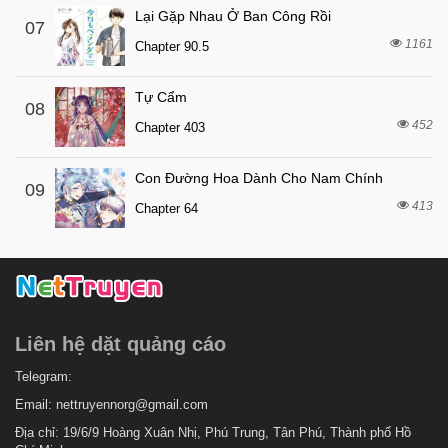
7 tháng trước
Chapter 21
Lại Gặp Nhau Ở Ban Công Rồi
07
1161
7 tháng trước
Chapter 90.5
Chapter 20
7 tháng trước
Chapter 19
Tự Cẩm
08
7 tháng trước
Chapter 18
452
Chapter 403
7 tháng trước
Chapter 17
Con Đường Hoa Dành Cho Nam Chính
7 tháng trước
Chapter 16
09
413
Chapter 64
7 tháng trước
Chapter 15
7 tháng trước
Chapter 14
7 tháng trước
Chapter 13
7 tháng trước
Chapter 12
Liên hệ dặt quảng cáo
7 tháng trước
Chapter 11
7 tháng trước
Telegram:
Chapter 10
Email:
nettruyennorg@gmail.com
7 tháng trước
Chapter 9
Địa chỉ: 19/6/9 Hoàng Xuân Nhị, Phú Trung, Tân Phú, Thành phố Hồ
7 tháng trước
Chapter 8