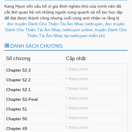
Kang Hyun vốn xấu hổ vì gia đình nghèo khó của mình nên đã
cắt đứt quan hệ với những người xung quanh và nỗ lực học tập
để đạt được thành công nhưng cuối cùng anh nhận ra rằng lý
tưởng của mình đã sai. Tệ hơn nữa, Hyun, người mắc bệnh ung
đọc truyện Dành Cho Thiên Tài Âm Nhạc nettruyen
,
đọc truyện
thư, bị xe cán khi cố gắng cứu một người ngã trên đường ray tàu
Dành Cho Thiên Tài Âm Nhạc nettruyen online
,
truyện Dành Cho
điện ngầm và quay về quá khứ khi đang nghe giai điệu của một
Thiên Tài Âm Nhạc tại nettruyen miễn phí
bản giao hưởng. Hyeon, người đã quyết tâm không sống cuộc
DANH SÁCH CHƯƠNG
sống như trước, nhận ra rằng mình có tài năng âm nhạc to lớn…
.
Số chương
Cập nhật
7 tháng trước
Chapter 52.3
7 tháng trước
Chapter 52.2
7 tháng trước
Chapter 52.1
7 tháng trước
Chapter 52-Final
7 tháng trước
Chapter 51
7 tháng trước
Chapter 50
7 tháng trước
Chapter 49