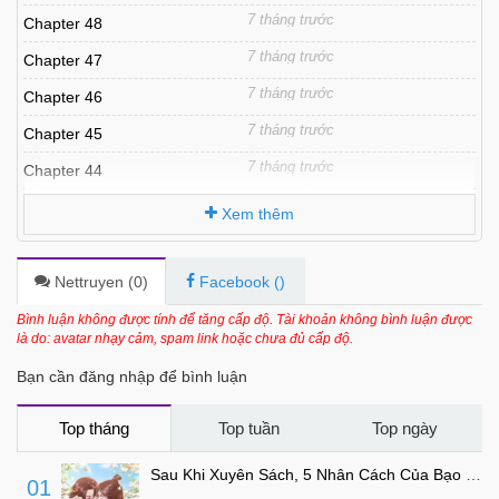
7 tháng trước
Chapter 48
7 tháng trước
Chapter 47
7 tháng trước
Chapter 46
7 tháng trước
Chapter 45
7 tháng trước
Chapter 44
7 tháng trước
Chapter 43
Xem thêm
7 tháng trước
Chapter 42
7 tháng trước
Chapter 41
Nettruyen (
0
)
Facebook (
)
7 tháng trước
Chapter 40
Bình luận không được tính để tăng cấp độ. Tài khoản không bình luận được
là do: avatar nhạy cảm, spam link hoặc chưa đủ cấp độ.
7 tháng trước
Chapter 39
Bạn cần đăng nhập để bình luận
7 tháng trước
Chapter 38
7 tháng trước
Chapter 37
Top tháng
Top tuần
Top ngày
7 tháng trước
Chapter 36
Sau Khi Xuyên Sách, 5 Nhân Cách Của Bạo Quân Đều Yêu Ta
01
7 tháng trước