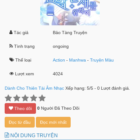
Tác giả
Bảo Tàng Truyện
Tình trạng
ongoing
Thể loại
Action
-
Manhwa
-
Truyện Màu
Lượt xem
4024
Dành Cho Thiên Tài Âm Nhạc
Xếp hạng:
5
/
5
-
0
Lượt đánh giá.
0
Người Đã Theo Dõi
Theo dõi
Đọc từ đầu
Đọc mới nhất
NỘI DUNG TRUYỆN