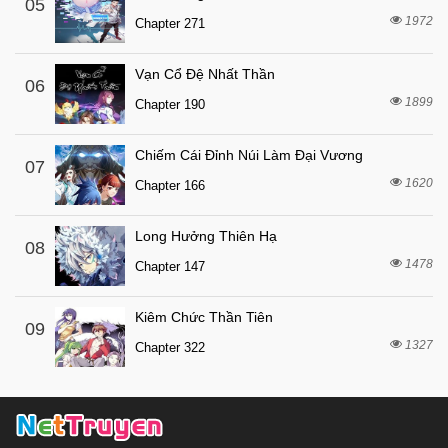
05
1972
Chapter 271
Vạn Cổ Đệ Nhất Thần
06
1899
Chapter 190
Chiếm Cái Đỉnh Núi Làm Đại Vương
07
1620
Chapter 166
Long Hưởng Thiên Hạ
08
1478
Chapter 147
Kiêm Chức Thần Tiên
09
1327
Chapter 322