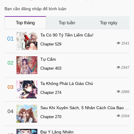
Bạn cần đăng nhập để bình luận
Top tháng
Top tuần
Top ngày
Ta Có 90 Tỷ Tiền Liếm Cẩu!
01
3541
Chapter 529
Tự Cẩm
02
2947
Chapter 403
Ta Không Phải Là Giáo Chủ
03
2886
Chapter 274
Sau Khi Xuyên Sách, 5 Nhân Cách Của Bạo Quân Đều Yêu Ta
04
2094
Chapter 270
Đại Y Lăng Nhiên