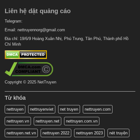
Liên hệ dặt quảng cáo
Telegram:
Email:
nettruyennorg@gmail.com
Địa chỉ: 19/6/9 Hoàng Xuân Nhị, Phú Trung, Tân Phú, Thành phố Hồ
Chí Minh
Copyright © 2025 NetTruyen
Từ khóa
nettruyen
nettruyenviet
net truyen
nettruyen.com
nettruyen.vn
nettruyen.net
nettruyen.com.vn
nettruyen.net.vn
nettruyen 2022
nettruyen 2023
nét truyện