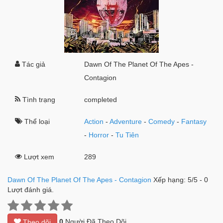
Tác giả
Dawn Of The Planet Of The Apes -
Contagion
Tình trạng
completed
Thể loại
Action
-
Adventure
-
Comedy
-
Fantasy
-
Horror
-
Tu Tiên
Lượt xem
289
Dawn Of The Planet Of The Apes - Contagion
Xếp hạng:
5
/
5
-
0
Lượt đánh giá.
0
Người Đã Theo Dõi
Theo dõi