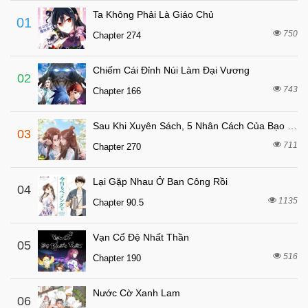
7 tháng trước
Chapter 40
Ta Không Phải Là Giáo Chủ
01
7 tháng trước
Chapter 39
750
Chapter 274
7 tháng trước
Chapter 38
Chiếm Cái Đỉnh Núi Làm Đại Vương
7 tháng trước
Chapter 37
02
743
Chapter 166
7 tháng trước
Chapter 36
7 tháng trước
Chapter 35
Sau Khi Xuyên Sách, 5 Nhân Cách Của Bạo Quân Đều Yêu Ta
03
7 tháng trước
Chapter 34
711
Chapter 270
7 tháng trước
Chapter 33
Lại Gặp Nhau Ở Ban Công Rồi
7 tháng trước
04
Chapter 32
1135
Chapter 90.5
7 tháng trước
Chapter 31
7 tháng trước
Chapter 30
Vạn Cổ Đệ Nhất Thần
05
7 tháng trước
516
Chapter 29
Chapter 190
7 tháng trước
Chapter 28
Nước Cờ Xanh Lam
06
7 tháng trước
Chapter 27