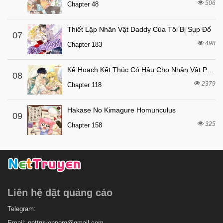
506
Chapter 48
7 tháng trước
Chapter 26
7 tháng trước
Chapter 25
Thiết Lập Nhân Vật Daddy Của Tôi Bị Sụp Đổ
07
498
7 tháng trước
Chapter 183
Chapter 24
7 tháng trước
Chapter 23
Kế Hoạch Kết Thúc Có Hậu Cho Nhân Vật Phản Diện
08
7 tháng trước
Chapter 22
2379
Chapter 118
7 tháng trước
Chapter 21
Hakase No Kimagure Homunculus
7 tháng trước
Chapter 20
09
325
Chapter 158
7 tháng trước
Chapter 19
7 tháng trước
Chapter 18
7 tháng trước
Chapter 17
7 tháng trước
Chapter 16
Liên hệ dặt quảng cáo
7 tháng trước
Chapter 15
7 tháng trước
Telegram:
Chapter 14
Email:
nettruyennorg@gmail.com