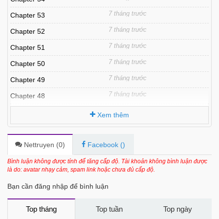
7 tháng trước
Chapter 53
7 tháng trước
Chapter 52
7 tháng trước
Chapter 51
7 tháng trước
Chapter 50
7 tháng trước
Chapter 49
7 tháng trước
Chapter 48
7 tháng trước
Chapter 47
Xem thêm
7 tháng trước
Chapter 46
7 tháng trước
Chapter 45
Nettruyen (
0
)
Facebook (
)
7 tháng trước
Chapter 44
Bình luận không được tính để tăng cấp độ. Tài khoản không bình luận được
là do: avatar nhạy cảm, spam link hoặc chưa đủ cấp độ.
7 tháng trước
Chapter 43
Bạn cần đăng nhập để bình luận
7 tháng trước
Chapter 42
7 tháng trước
Chapter 41
Top tháng
Top tuần
Top ngày