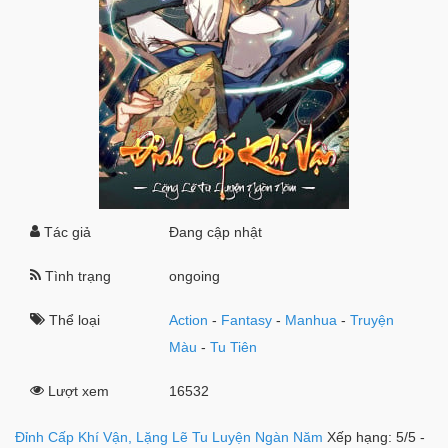
Tác giả
Đang cập nhật
Tình trạng
ongoing
Thể loại
Action
-
Fantasy
-
Manhua
-
Truyện
Màu
-
Tu Tiên
Lượt xem
16532
Đỉnh Cấp Khí Vận, Lặng Lẽ Tu Luyện Ngàn Năm
Xếp hạng:
5
/
5
-