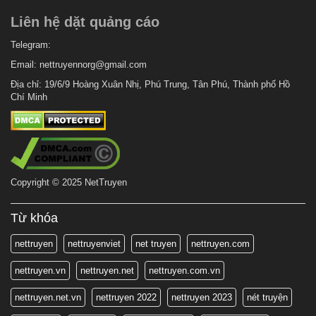
Chapter 271
Liên hệ dặt quảng cáo
6 tháng trước
Chapter 270
6 tháng trước
Telegram:
Chapter 269
Email:
nettruyennorg@gmail.com
6 tháng trước
Chapter 268.1
Địa chỉ: 19/6/9 Hoàng Xuân Nhị, Phú Trung, Tân Phú, Thành phố Hồ
6 tháng trước
Chapter 268
Chí Minh
6 tháng trước
Chapter 267.5
6 tháng trước
Chapter 267
6 tháng trước
Chapter 266
Copyright © 2025 NetTruyen
6 tháng trước
Chapter 265
6 tháng trước
Chapter 264.5
Từ khóa
6 tháng trước
Chapter 264
nettruyen
nettruyenviet
net truyen
nettruyen.com
6 tháng trước
Chapter 263
nettruyen.vn
nettruyen.net
nettruyen.com.vn
6 tháng trước
Chapter 262
nettruyen.net.vn
nettruyen 2022
nettruyen 2023
nét truyện
6 tháng trước
Chapter 261