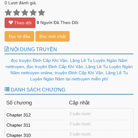
0
Lượt đánh giá.
0
Người Đã Theo Dõi
Theo dõi
Đọc từ đầu
Đọc mới nhất
NỘI DUNG TRUYỆN
đọc truyện Đỉnh Cấp Khí Vận, Lặng Lẽ Tu Luyện Ngàn Năm
nettruyen
,
đọc truyện Đỉnh Cấp Khí Vận, Lặng Lẽ Tu Luyện Ngàn
Năm nettruyen online
,
truyện Đỉnh Cấp Khí Vận, Lặng Lẽ Tu
Luyện Ngàn Năm tại nettruyen miễn phí
DANH SÁCH CHƯƠNG
Số chương
Cập nhật
3 tuần trước
Chapter 312
3 tuần trước
Chapter 311
3 tuần trước
Chapter 310