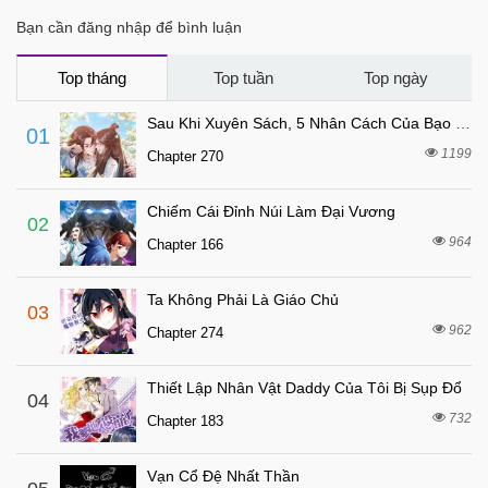
2 tháng trước
Chapter 297.5
Bạn cần đăng nhập để bình luận
4 tháng trước
Chapter 297
4 tháng trước
Chapter 296
Top tháng
Top tuần
Top ngày
5 tháng trước
Chapter 295
Sau Khi Xuyên Sách, 5 Nhân Cách Của Bạo Quân Đều Yêu Ta
01
5 tháng trước
Chapter 294
1199
Chapter 270
5 tháng trước
Chapter 293
Chiếm Cái Đỉnh Núi Làm Đại Vương
6 tháng trước
Chapter 292
02
964
Chapter 166
6 tháng trước
Chapter 291
6 tháng trước
Chapter 290
Ta Không Phải Là Giáo Chủ
03
6 tháng trước
Chapter 289
962
Chapter 274
6 tháng trước
Chapter 288
Thiết Lập Nhân Vật Daddy Của Tôi Bị Sụp Đổ
6 tháng trước
04
Chapter 287
732
Chapter 183
6 tháng trước
Chapter 286
6 tháng trước
Chapter 285
Vạn Cổ Đệ Nhất Thần