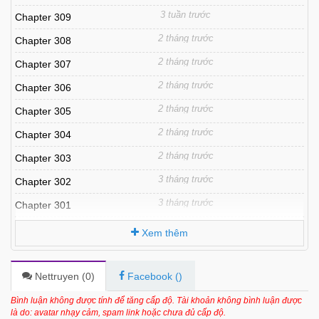
3 tuần trước
Chapter 309
2 tháng trước
Chapter 308
2 tháng trước
Chapter 307
2 tháng trước
Chapter 306
2 tháng trước
Chapter 305
2 tháng trước
Chapter 304
2 tháng trước
Chapter 303
3 tháng trước
Chapter 302
3 tháng trước
Chapter 301
3 tháng trước
Chapter 300
Xem thêm
2 tháng trước
Chapter 299.5
4 tháng trước
Chapter 299
Nettruyen (
0
)
Facebook (
)
4 tháng trước
Chapter 298
Bình luận không được tính để tăng cấp độ. Tài khoản không bình luận được
là do: avatar nhạy cảm, spam link hoặc chưa đủ cấp độ.